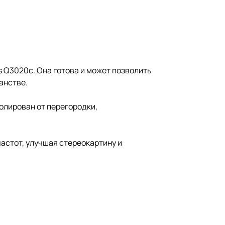
s Q3020c. Она готова и может позволить
анстве.
олирован от перегородки,
астот, улучшая стереокартину и