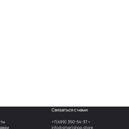
Связаться с нами
аты
+7(499) 350-54-37
тавки
info@smartshop.store