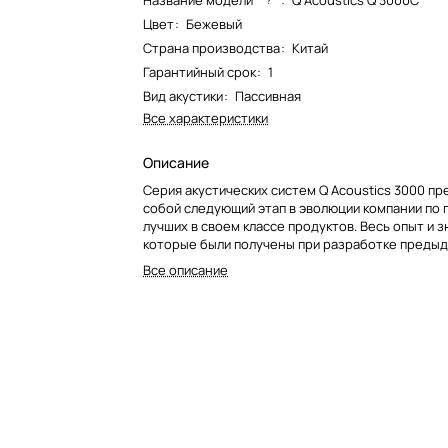
Название модели*
:
Q Acoustics Q 3000C
Цвет
:
Бежевый
Страна производства
:
Китай
Гарантийный срок
:
1
Вид акустики
:
Пассивная
Все характеристики
Описание
Серия акустических систем Q Acoustics 3000 п
собой следующий этап в эволюции компании по
лучших в своем классе продуктов. Весь опыт и з
которые были получены при разработке предыд
нашли свое воплощение в новом семействе 300
Все описание