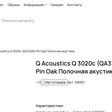
лог
Образы
Информация
Галерея
Контакты
oustics Q 3020c (QA3328) Pin Oak Полочная акустика
Q Acoustics Q 3020c (QA3
Pin Oak Полочная акусти
0
Нет отзывов
Арт.
108361
Характеристики
?