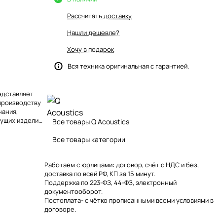
Рассчитать доставку
Нашли дешевле?
Хочу в подарок
Вся техника оригинальная с гарантией.
редставляет
 производству
нания,
ущих изделий,
Все товары Q Acoustics
0.
Все товары категории
Работаем с юрлицами: договор, счёт с НДС и без,
доставка по всей РФ, КП за 15 минут.
Поддержка по 223-ФЗ, 44-ФЗ, электронный
документооборот.
Постоплата- с чётко прописанными всеми условиями в
договоре.