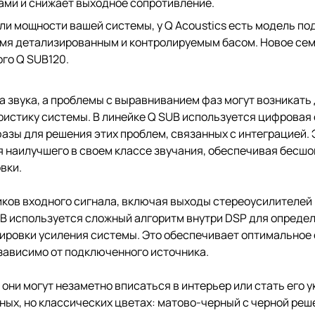
ами и снижает выходное сопротивление.
и мощности вашей системы, у Q Acoustics есть модель по
емя детализированным и контролируемым басом. Новое сем
го Q SUB120.
а звука, а проблемы с выравниванием фаз могут возникат
ристику системы. В линейке Q SUB используется цифровая 
азы для решения этих проблем, связанных с интеграцией. 
 наилучшего в своем классе звучания, обеспечивая бесш
вки.
ков входного сигнала, включая выходы стереоусилителей
UB используется сложный алгоритм внутри DSP для определ
улировки усиления системы. Это обеспечивает оптимальное
зависимо от подключенного источника.
 они могут незаметно вписаться в интерьер или стать его
ных, но классических цветах: матово-черный с черной реш