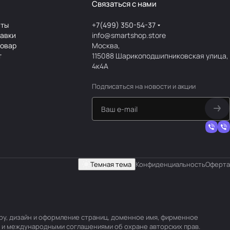
Связаться с нами
аты
+7(499) 350-54-37
тавки
info@smartshop.store
товар
Москва,
т
115088 Шарикоподшипниковская улица,
4к4А
Подписаться
на новости и акции
Темная тема
Конфиденциальность
Оферта
уру, дизайн и оформление страниц, доменное имя, фирменное
 и международными соглашениями об охране авторских прав.