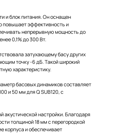
и и блок питания. Он оснащен
то повышает эффективность и
спечивать непрерывную мощность до
нее 0,1% до 300 Вт.
етствовала затухающему басу других
ающим точку -6 дБ. Такой широкий
тную характеристику.
аметр басовых динамиков составляет
00 и 50 мм для Q SUB120, с
ой акустической настройки. Благодаря
ости толщиной 18 мм с перегородкой
е корпуса и обеспечивает