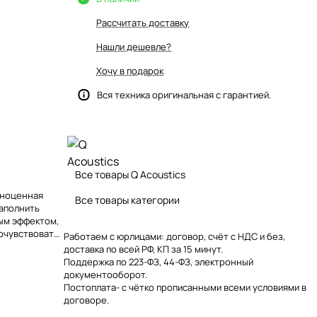
Рассчитать доставку
Нашли дешевле?
Хочу в подарок
Вся техника оригинальная с гарантией.
Все товары Q Acoustics
лноценная
Все товары категории
наполнить
ым эффектом,
очувствовать.
Работаем с юрлицами: договор, счёт с НДС и без,
проблем.
доставка по всей РФ, КП за 15 минут.
Поддержка по 223-ФЗ, 44-ФЗ, электронный
документооборот.
Постоплата- с чётко прописанными всеми условиями в
договоре.