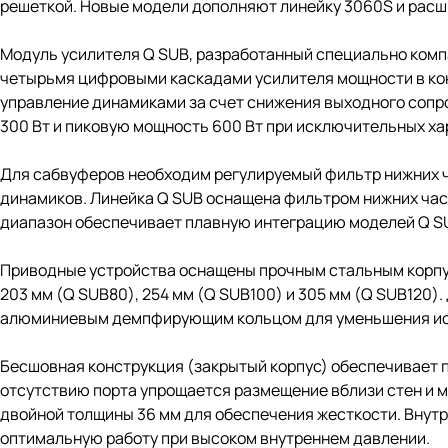
решеткой. Новые модели дополняют линейку 3060S и расш
Модуль усилителя Q SUB, разработанный специально компан
четырьмя цифровыми каскадами усилителя мощности в кон
управление динамиками за счет снижения выходного сопр
300 Вт и пиковую мощность 600 Вт при исключительных ха
Для сабвуферов необходим регулируемый фильтр нижних ч
динамиков. Линейка Q SUB оснащена фильтром нижних часто
диапазон обеспечивает плавную интеграцию моделей Q SU
Приводные устройства оснащены прочным стальным корпу
203 мм (Q SUB80), 254 мм (Q SUB100) и 305 мм (Q SUB120).
алюминиевым демпфирующим кольцом для уменьшения ис
Бесшовная конструкция (закрытый корпус) обеспечивает п
отсутствию порта упрощается размещение вблизи стен и м
двойной толщины 36 мм для обеспечения жесткости. Внутр
оптимальную работу при высоком внутреннем давлении.