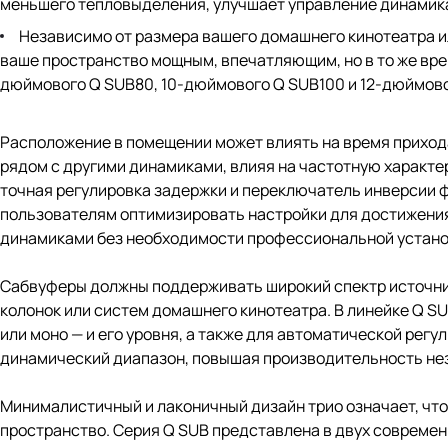
меньшего тепловыделения, улучшает управление динамик
Независимо от размера вашего домашнего кинотеатра ил
ваше пространство мощным, впечатляющим, но в то же вр
дюймового Q SUB80, 10-дюймового Q SUB100 и 12-дюймово
Расположение в помещении может влиять на время приход
рядом с другими динамиками, влияя на частотную характе
точная регулировка задержки и переключатель инверсии ф
пользователям оптимизировать настройки для достижения
динамиками без необходимости профессиональной устано
Сабвуферы должны поддерживать широкий спектр источни
колонок или систем домашнего кинотеатра. В линейке Q S
или моно — и его уровня, а также для автоматической рег
динамический диапазон, повышая производительность не
Минималистичный и лаконичный дизайн трио означает, что
пространство. Серия Q SUB представлена в двух современ