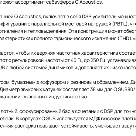
иряют ассортимент сабвуферов Q Acoustics.
ией Q Acoustics, включает в себя DSP, усилитель мощност
фигурации с параллельной мостовой нагрузкой (PBTL), ч
отивления и тепловыделения. Эта конструкция может обе
рактеристиках полного гармонического искажения (THD) ме
астот, чтобы их верхняя частотная характеристика соотв
т с регулировкой частоты от 40 Гц до 250 Гц, устанавлив
B с любой системой динамиков и дополняет их низкочасто
сом, бумажным диффузором и резиновым обрамлением. Ди
 Диаметр звуковых катушек составляет 38 мм для Q SUB80/1
кажений, вызванных индуктивностью.
лотный, сфокусированный бас в сочетании с DSP для точн
ебели. В корпусах Q SUB используется МДФ высокой плотн
енняя распорка повышает устойчивость, уменьшает вздути