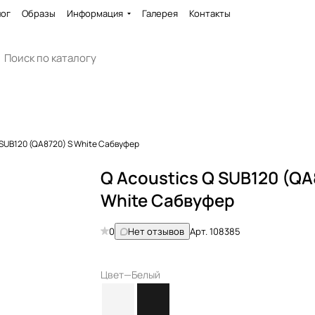
лог
Образы
Информация
Галерея
Контакты
 SUB120 (QA8720) S White Сабвуфер
Q Acoustics Q SUB120 (QA
White Сабвуфер
0
Нет отзывов
Арт.
108385
Цвет
—
Белый