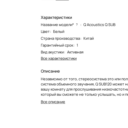
Характеристики
Название модели*
:
Q Acoustics Q SUB
?
Цвет
:
Белый
Страна производства
:
Китай
Гарантийный срок
:
1
Вид акустики
:
Активная
Все характеристики
Описание
Независимо от того, стереосистема это или по
система объемного звучания, Q SUB120 может 
вашу комнату для прослушивания низкочастотн
который вы сможете не только услышать, но и п
Большая комната с большими динамиками? Нет 
Все описание