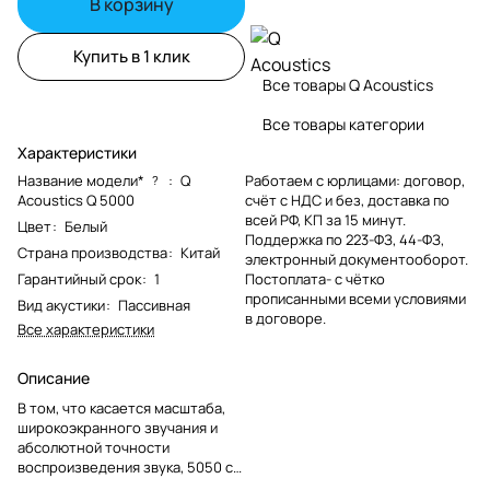
В корзину
Купить в 1 клик
Все товары Q Acoustics
Все товары категории
Характеристики
Название модели*
:
Q
Работаем с юрлицами: договор,
?
Acoustics Q 5000
счёт с НДС и без, доставка по
всей РФ, КП за 15 минут.
Цвет
:
Белый
Поддержка по 223-ФЗ, 44-ФЗ,
Страна производства
:
Китай
электронный документооборот.
Гарантийный срок
:
1
Постоплата- с чётко
прописанными всеми условиями
Вид акустики
:
Пассивная
в договоре.
Все характеристики
Описание
В том, что касается масштаба,
широкоэкранного звучания и
абсолютной точности
воспроизведения звука, 5050 с
легкостью превосходит своих