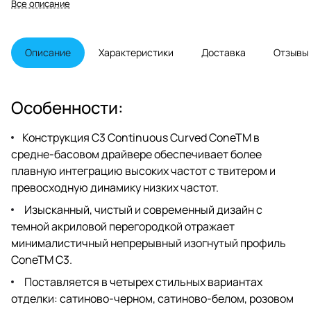
Все описание
номинальных конкурентов. Если
у вас есть больше места для
наиболее красивого и точно
воспроизводимого звука,
Описание
Характеристики
Доставка
Отзывы
напольная колонка 5050 - это
именно тот динамик, который
вам нужен. Поставляется с
решетками с магнитным
Особенности:
креплением..
Конструкция C3 Continuous Curved ConeTM в
средне-басовом драйвере обеспечивает более
плавную интеграцию высоких частот с твитером и
превосходную динамику низких частот.
Изысканный, чистый и современный дизайн с
темной акриловой перегородкой отражает
минималистичный непрерывный изогнутый профиль
ConeTM C3.
Поставляется в четырех стильных вариантах
отделки: сатиново-черном, сатиново-белом, розовом