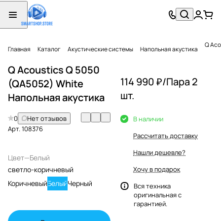
Q Aco
Главная
Каталог
Акустические системы
Напольная акустика
Q Acoustics Q 5050
114 990 ₽/
Пара 2
(QA5052) White
шт.
Напольная акустика
0
Нет отзывов
В наличии
Арт.
108376
Рассчитать доставку
Нашли дешевле?
Цвет
—
Белый
светло-коричневый
Хочу в подарок
Коричневый
Белый
Черный
Вся техника
оригинальная с
гарантией.