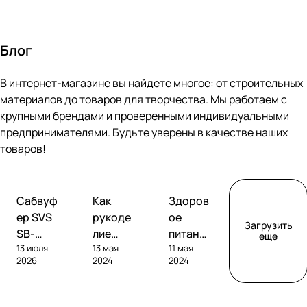
Блог
В интернет-магазине вы найдете многое: от строительных
материалов до товаров для творчества. Мы работаем с
крупными брендами и проверенными индивидуальными
предпринимателями. Будьте уверены в качестве наших
товаров!
Обзоры
Советы
Творчество
Сабвуф
Как
Здоров
сабвуферов
покупателям
ер SVS
рукоде
ое
Загрузить
SB-
лие
питание
еще
13 июля
13 мая
11 мая
1000
помога
без
2026
2024
2024
Pro
ет
глютен
развива
а: как
ть
выбрат