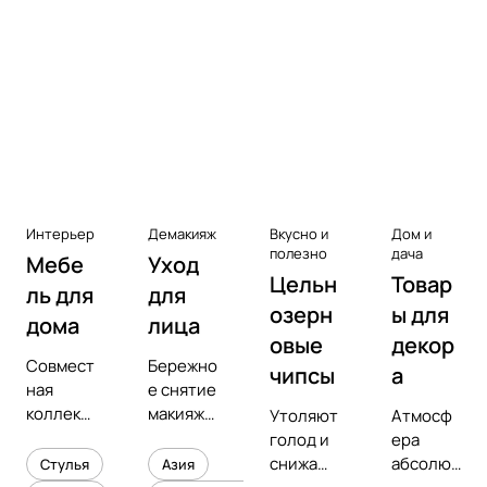
Аксессуары к виниловым
проигрывателям
Чистота
Интерьер
Демакияж
Вкусно и
Дом и
полезно
дача
Мебе
Уход
Цельн
Товар
ль для
для
озерн
ы для
дома
лица
овые
декор
Совмест
Бережно
чипсы
а
ная
е снятие
коллекц
макияжа
Утоляют
Атмосф
ия с
и
голод и
ера
предмет
увлажне
снижают
абсолют
Стулья
Азия
ным
ние