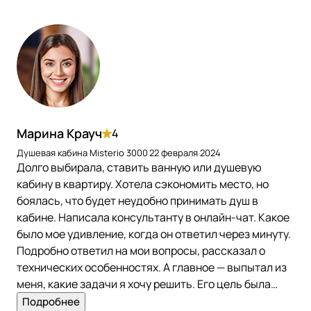
Марина Крауч
4
Душевая кабина Misterio 3000
22 февраля 2024
Долго выбирала, ставить ванную или душевую
кабину в квартиру. Хотела сэкономить место, но
боялась, что будет неудобно принимать душ в
кабине. Написала консультанту в онлайн-чат. Какое
было мое удивление, когда он ответил через минуту.
Подробно ответил на мои вопросы, рассказал о
технических особенностях. А главное — выпытал из
меня, какие задачи я хочу решить. Его цель была
помочь, а не продать! Я удивлена такому подходу.
Подробнее