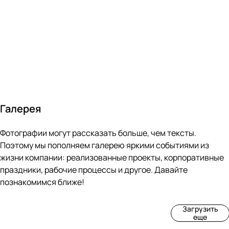
за 24
течение
всем
ведущими
часа
10 минут
покупателям
производите
Галерея
4
3
4
3
Фотографии могут рассказать больше, чем тексты.
фот
фот
фот
фот
о
о
о
о
Поэтому мы пополняем галерею яркими событиями из
Пр
Рек
Вы
Ма
жизни компании: реализованные проекты, корпоративные
оиз
онс
ста
рке
праздники, рабочие процессы и другое. Давайте
вод
тру
вка
т
познакомимся ближе!
ств
кци
«М
«Ар
о
я
ир
т-
Загрузить
нов
зда
ко
баз
еще
ой
ния
шек
ар»