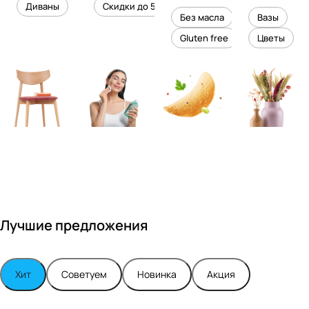
уровень
ного
Диваны
Скидки до 50%
дизайне
кожи
холесте
уюта в
Без масла
Вазы
ром
рина
вашем
Gluten free
Цветы
Максимо
интерье
м
ре
Турским
Лучшие предложения
Хит
Советуем
Новинка
Акция