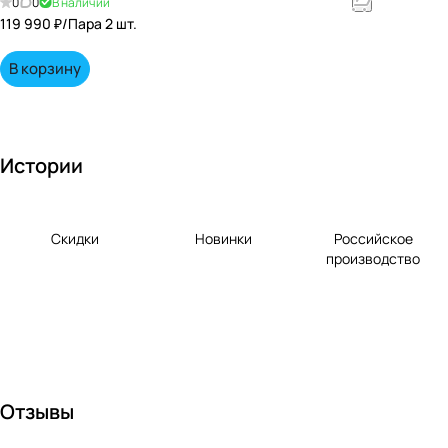
0
0
В наличии
енными
119 990 ₽/
Пара 2 шт.
вкусами по
выгодной
В корзину
цене!
Истории
Скидки
Новинки
Российское
производство
Отзывы