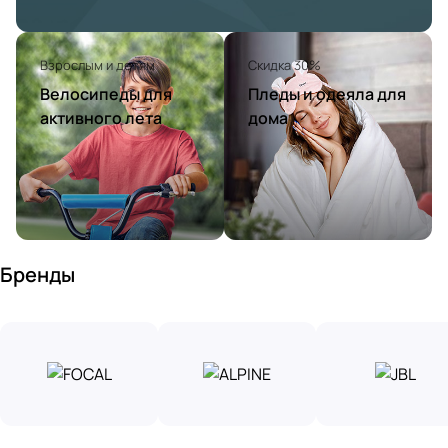
Взрослым и детям
Скидка 30%
Велосипеды для
Пледы и одеяла для
активного лета
дома
Бренды