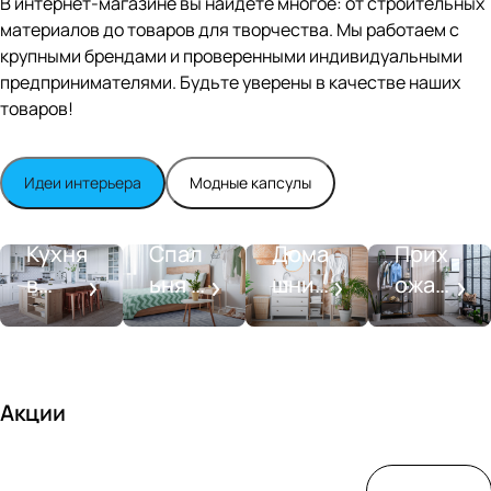
В интернет-магазине вы найдете многое: от строительных
White
satin
материалов до товаров для творчества. Мы работаем с
крупными брендами и проверенными индивидуальными
предпринимателями. Будьте уверены в качестве наших
товаров!
Идеи интерьера
Модные капсулы
Прихожа
Кухня
Спальня
Ванная
я
Кухня
Спал
Дома
Прих
в
ьня в
шний
ожая
стиле
совре
SPA-
со
моде
менн
салон
вкусо
рн
ом
м
стиле
Акции