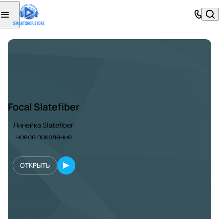
Focal Slatefiber
Линейка Slatefiber
новое поколение
ОТКРЫТЬ