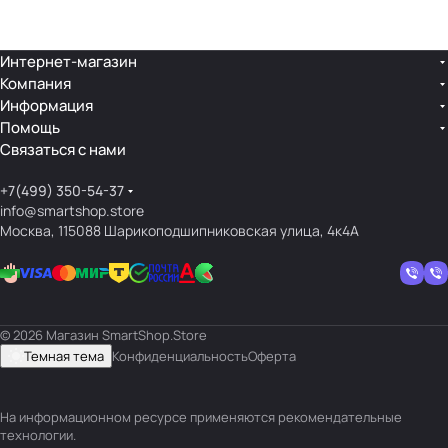
лин
»
ейк
и
Интернет-магазин
Компания
кос
Информация
мет
Помощь
ики
Связаться с нами
+7(499) 350-54-37
info@smartshop.store
Москва, 115088 Шарикоподшипниковская улица, 4к4А
© 2026 Магазин SmartShop.Store
Темная тема
Конфиденциальность
Оферта
На информационном ресурсе применяются
рекомендательные
технологии
.