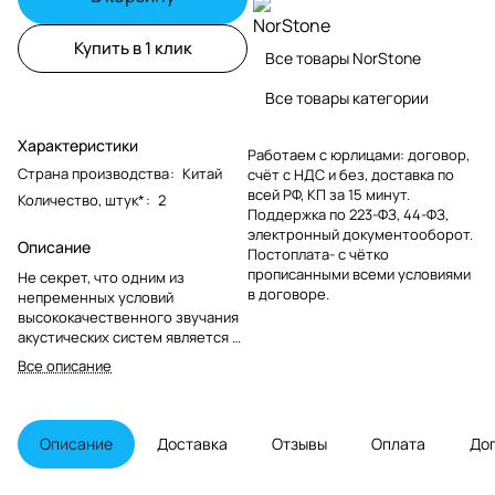
Купить в 1 клик
Все товары NorStone
Все товары категории
Характеристики
Работаем с юрлицами: договор,
Страна производства
:
Китай
счёт с НДС и без, доставка по
всей РФ, КП за 15 минут.
Количество, штук*
:
2
Поддержка по 223-ФЗ, 44-ФЗ,
электронный документооборот.
Описание
Постоплата- с чётко
прописанными всеми условиями
Не секрет, что одним из
в договоре.
непременных условий
высококачественного звучания
акустических систем является их
точное позиционирование
Все описание
относительно слушателя и
максимально стабильная опора
для размещения АС. Серия
напольных подставок под
Описание
Доставка
Отзывы
Оплата
До
полочные акустические системы
Stylum призвана помочь