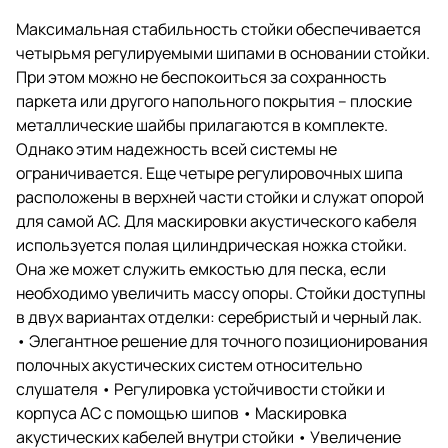
аудиофилам с решением этой
задачи по-скандинавски
Максимальная стабильность стойки обеспечивается
элегантно.
четырьмя регулируемыми шипами в основании стойки.
При этом можно не беспокоиться за сохранность
паркета или другого напольного покрытия – плоские
металлические шайбы прилагаются в комплекте.
Однако этим надежность всей системы не
ограничивается. Еще четыре регулировочных шипа
расположены в верхней части стойки и служат опорой
для самой АС. Для маскировки акустического кабеля
используется полая цилиндрическая ножка стойки.
Она же может служить емкостью для песка, если
необходимо увеличить массу опоры. Стойки доступны
в двух вариантах отделки: серебристый и черный лак.
• Элегантное решение для точного позиционирования
полочных акустических систем относительно
слушателя • Регулировка устойчивости стойки и
корпуса АС с помощью шипов • Маскировка
акустических кабелей внутри стойки • Увеличение