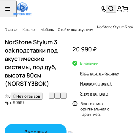
NorStone Stylum 3 o
Главная
Каталог
Мебель
Стойки под акустику
NorStone Stylum 3
20 990 ₽
oak подставки под
акустические
В наличии
системы, под дуб,
Рассчитать доставку
высота 80см
(NORSTY3BOK)
Нашли дешевле?
Хочу в подарок
0
Нет отзывов
Арт.
90557
Вся техника
оригинальная с
гарантией.
В корзину