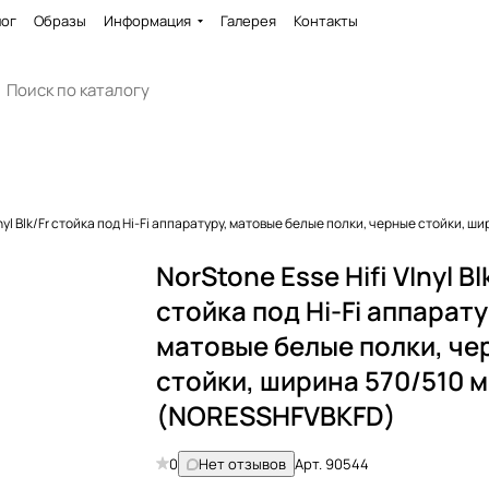
лог
Образы
Информация
Галерея
Контакты
VInyl Blk/Fr стойка под Hi-Fi аппаратуру, матовые белые полки, черные стойки,
NorStone Esse Hifi VInyl Bl
стойка под Hi-Fi аппарату
матовые белые полки, че
стойки, ширина 570/510 
(NORESSHFVBKFD)
0
Нет отзывов
Арт.
90544