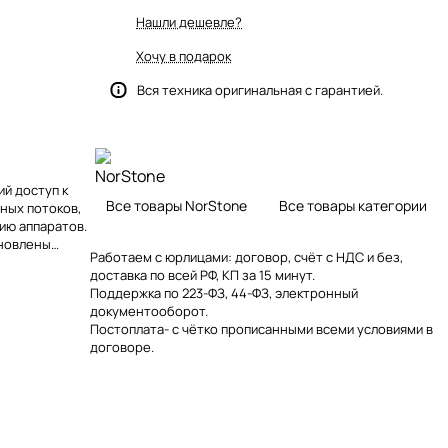
Нашли дешевле?
Хочу в подарок
Вся техника оригинальная с гарантией.
ий доступ к
Все товары NorStone
Все товары категории
ных потоков,
ию аппаратов.
ановлены
Работаем с юрлицами: договор, счёт с НДС и без,
остранстве.
доставка по всей РФ, КП за 15 минут.
ть на них
Поддержка по 223-ФЗ, 44-ФЗ, электронный
оигрыватели.
документооборот.
Постоплата- с чётко прописанными всеми условиями в
договоре.