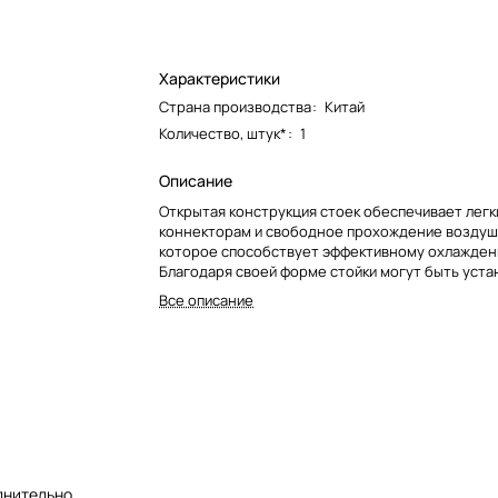
Характеристики
Страна производства
:
Китай
Количество, штук*
:
1
Описание
Открытая конструкция стоек обеспечивает легк
коннекторам и свободное прохождение воздуш
которое способствует эффективному охлажден
Благодаря своей форме стойки могут быть уст
вдоль стены, в углах комнаты, на свободном пр
Все описание
Они абсолютно устойчивы и позволяют размеща
даже чувствительные к вибрации виниловые пр
лнительно