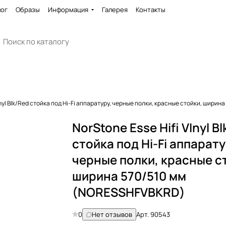
лог
Образы
Информация
Галерея
Контакты
VInyl Blk/Red стойка под Hi-Fi аппаратуру, черные полки, красные стойки, шири
NorStone Esse Hifi VInyl B
стойка под Hi-Fi аппарату
черные полки, красные с
ширина 570/510 мм
(NORESSHFVBKRD)
0
Нет отзывов
Арт.
90543