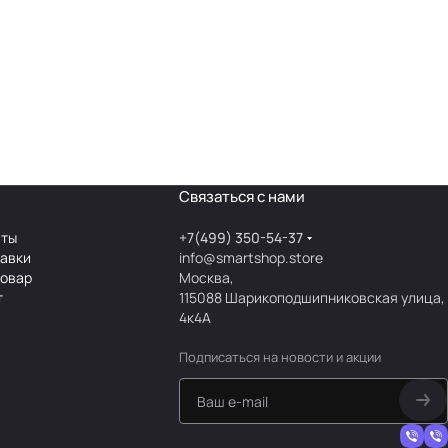
Связаться с нами
аты
+7(499) 350-54-37
тавки
info@smartshop.store
товар
Москва,
т
115088 Шарикоподшипниковская улица,
4к4А
Подписаться
на новости и акции