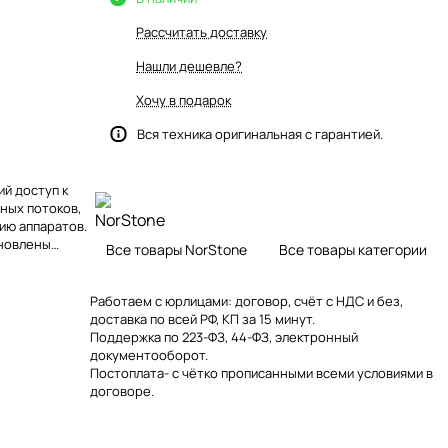
Рассчитать доставку
Нашли дешевле?
Хочу в подарок
Вся техника оригинальная с гарантией.
ий доступ к
ных потоков,
ию аппаратов.
ановлены
Все товары NorStone
Все товары категории
остранстве.
ть на них
оигрыватели.
Работаем с юрлицами: договор, счёт с НДС и без,
доставка по всей РФ, КП за 15 минут.
Поддержка по 223-ФЗ, 44-ФЗ, электронный
документооборот.
Постоплата- с чётко прописанными всеми условиями в
договоре.