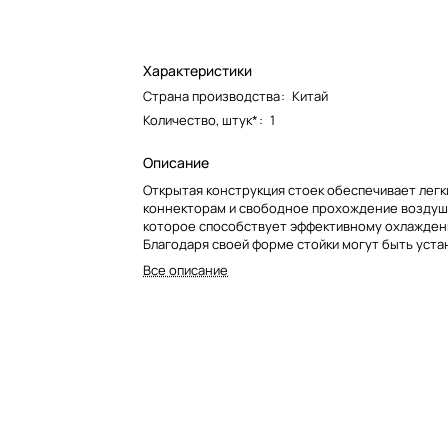
Характеристики
Страна производства
:
Китай
Количество, штук*
:
1
Описание
Открытая конструкция стоек обеспечивает легк
коннекторам и свободное прохождение воздуш
которое способствует эффективному охлажден
Благодаря своей форме стойки могут быть уст
вдоль стены, в углах комнаты, на свободном пр
Все описание
Они абсолютно устойчивы и позволяют размеща
даже чувствительные к вибрации виниловые пр