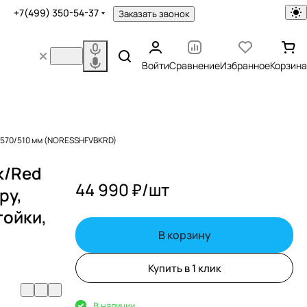
+7(499) 350-54-37
Заказать звонок
Войти
Сравнение
Избранное
Корзина
на 570/510 мм (NORESSHFVBKRD)
lk/Red
44 990 ₽/
шт
ру,
тойки,
В корзину
Купить в 1 клик
В наличии