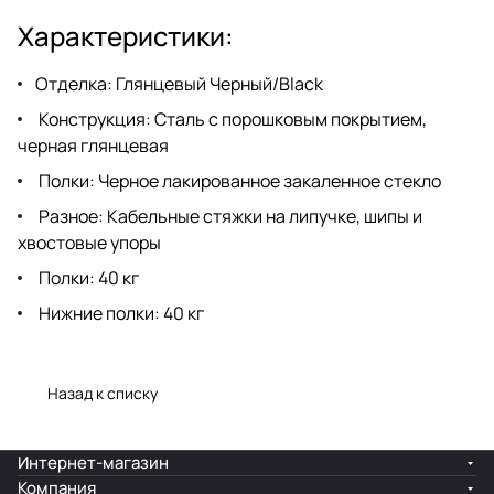
представлен как предмет
мебели, подходящий как для
Характеристики:
видео, так и для использования с
высокой точностью. Ножки,
прикрепленные к верхушкам,
Отделка: Глянцевый Черный/Black
повышают жесткость сборки.
Конструкция: Сталь с порошковым покрытием,
Затем каждый этаж, включая
нижний уровень, имеет свою
черная глянцевая
собственную систему точек
Полки: Черное лакированное закаленное стекло
развязки/ограничений.
Разное: Кабельные стяжки на липучке, шипы и
хвостовые упоры
Полки: 40 кг
Нижние полки: 40 кг
Назад к списку
Интернет-магазин
Компания