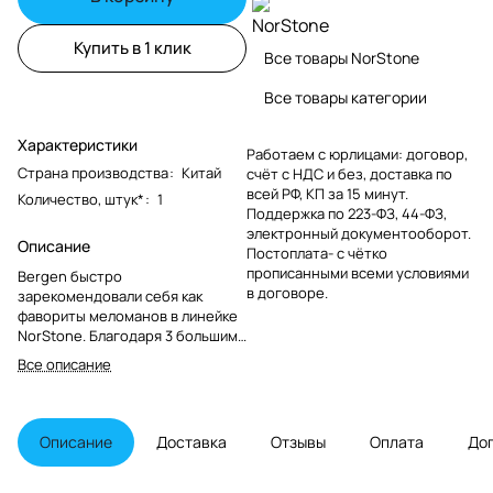
Купить в 1 клик
Все товары NorStone
Все товары категории
Характеристики
Работаем с юрлицами: договор,
Страна производства
:
Китай
счёт с НДС и без, доставка по
всей РФ, КП за 15 минут.
Количество, штук*
:
1
Поддержка по 223-ФЗ, 44-ФЗ,
электронный документооборот.
Описание
Постоплата- с чётко
прописанными всеми условиями
Bergen быстро
в договоре.
зарекомендовали себя как
фавориты меломанов в линейке
NorStone. Благодаря 3 большим
полкам Bergen AV 2 является
Все описание
идеальным предметом мебели
для высококачественных аудио-
видео или высокоточных систем.
Его высота оптимизирована для
Описание
Доставка
Отзывы
Оплата
До
размещения большого плоского
экрана. Таким образом, он