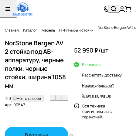
NorStone Bergen AV 2 
Главная
Каталог
Мебель
Hi-Fi тумбы и стойки
NorStone Bergen AV
52 990 ₽/
шт
2 стойка под АВ-
аппаратуру, черные
В наличии
полки, черные
Рассчитать доставку
стойки, ширина 1058
мм
Нашли дешевле?
Хочу в подарок
0
Нет отзывов
Арт.
90547
Вся техника
оригинальная с
гарантией.
В корзину