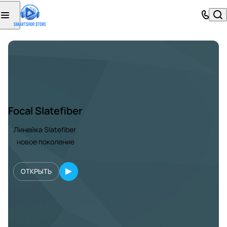
Focal Slatefiber
Линейка Slatefiber
новое поколение
ОТКРЫТЬ