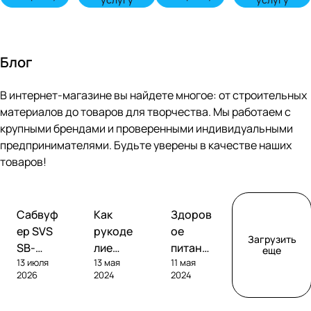
Блог
В интернет-магазине вы найдете многое: от строительных
материалов до товаров для творчества. Мы работаем с
крупными брендами и проверенными индивидуальными
предпринимателями. Будьте уверены в качестве наших
товаров!
Обзоры
Советы
Творчество
Сабвуф
Как
Здоров
сабвуферов
покупателям
ер SVS
рукоде
ое
Загрузить
SB-
лие
питание
еще
13 июля
13 мая
11 мая
1000
помога
без
2026
2024
2024
Pro
ет
глютен
развива
а: как