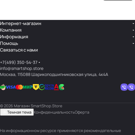
ой
ния
шек
ар»
лин
»
ейк
и
Интернет-магазин
Компания
кос
Информация
мет
Помощь
ики
Связаться с нами
+7(499) 350-54-37
info@smartshop.store
Москва, 115088 Шарикоподшипниковская улица, 4к4А
© 2026 Магазин SmartShop.Store
Темная тема
Конфиденциальность
Оферта
На информационном ресурсе применяются
рекомендательные