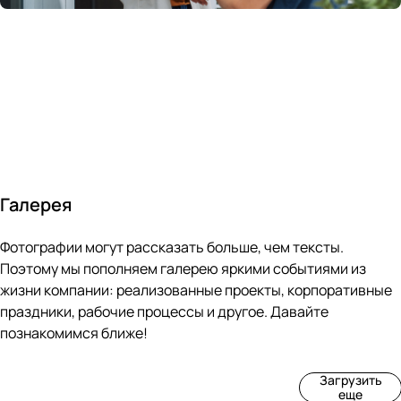
России
в
70&#37;
с
за 24
течение
всем
ведущими
часа
10 минут
покупателям
производите
Галерея
4
3
4
3
Фотографии могут рассказать больше, чем тексты.
фот
фот
фот
фот
о
о
о
о
Поэтому мы пополняем галерею яркими событиями из
Пр
Рек
Вы
Ма
жизни компании: реализованные проекты, корпоративные
оиз
онс
ста
рке
праздники, рабочие процессы и другое. Давайте
вод
тру
вка
т
познакомимся ближе!
ств
кци
«М
«Ар
о
я
ир
т-
Загрузить
нов
зда
ко
баз
еще