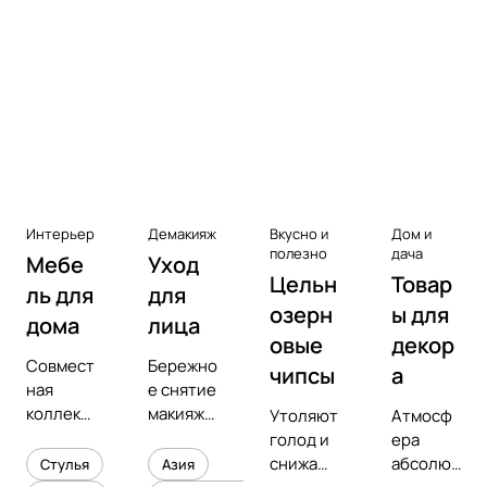
Аксессуары к виниловым
проигрывателям
Чистота
Интерьер
Демакияж
Вкусно и
Дом и
полезно
дача
Мебе
Уход
Цельн
Товар
ль для
для
озерн
ы для
дома
лица
овые
декор
Совмест
Бережно
чипсы
а
ная
е снятие
коллекц
макияжа
Утоляют
Атмосф
ия с
и
голод и
ера
предмет
увлажне
снижают
абсолют
Стулья
Азия
ным
ние