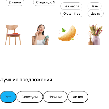
уровень
ного
Диваны
Скидки до 50%
дизайне
кожи
холесте
уюта в
Без масла
Вазы
ром
рина
вашем
Gluten free
Цветы
Максимо
интерье
м
ре
Турским
Лучшие предложения
Хит
Советуем
Новинка
Акция