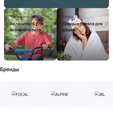
Взрослым и детям
Скидка 30%
Велосипеды для
Пледы и одеяла для
активного лета
дома
Бренды