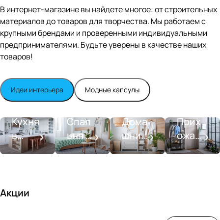
Editio
В интернет-магазине вы найдете многое: от строительных
n
материалов до товаров для творчества. Мы работаем с
Whit
крупными брендами и проверенными индивидуальными
e
satin
предпринимателями. Будьте уверены в качестве наших
товаров!
Идеи интерьера
Модные капсулы
Прихожа
Кухня
Спальня
Ванная
я
Кухня
Спал
Дома
Прих
в
ьня в
шний
ожая
стиле
совре
SPA-
со
моде
менн
салон
вкусо
рн
ом
м
стиле
Акции