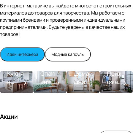
Editio
В интернет-магазине вы найдете многое: от строительных
n
материалов до товаров для творчества. Мы работаем с
Whit
крупными брендами и проверенными индивидуальными
e
satin
предпринимателями. Будьте уверены в качестве наших
товаров!
Идеи интерьера
Модные капсулы
Прихожа
Кухня
Спальня
Ванная
я
Кухня
Спал
Дома
Прих
в
ьня в
шний
ожая
стиле
совре
SPA-
со
моде
менн
салон
вкусо
рн
ом
м
стиле
Акции