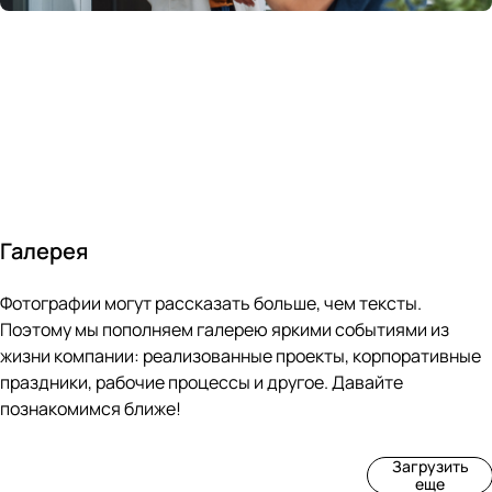
России
в
70&#37;
с
за 24
течение
всем
ведущими
часа
10 минут
покупателям
производите
Галерея
4
3
4
3
Фотографии могут рассказать больше, чем тексты.
фот
фот
фот
фот
о
о
о
о
Поэтому мы пополняем галерею яркими событиями из
Пр
Рек
Вы
Ма
жизни компании: реализованные проекты, корпоративные
оиз
онс
ста
рке
праздники, рабочие процессы и другое. Давайте
вод
тру
вка
т
познакомимся ближе!
ств
кци
«М
«Ар
о
я
ир
т-
Загрузить
нов
зда
ко
баз
еще