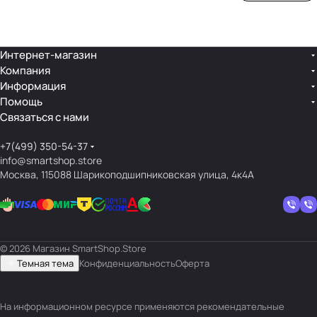
ой
ния
шек
ар»
лин
»
ейк
и
Интернет-магазин
Компания
кос
Информация
мет
Помощь
ики
Связаться с нами
+7(499) 350-54-37
info@smartshop.store
Москва, 115088 Шарикоподшипниковская улица, 4к4А
© 2026 Магазин SmartShop.Store
Темная тема
Конфиденциальность
Оферта
На информационном ресурсе применяются
рекомендательные