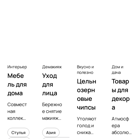
Аксессуары к виниловым
проигрывателям
Чистота
Интерьер
Демакияж
Вкусно и
Дом и
полезно
дача
Мебе
Уход
Цельн
Товар
ль для
для
озерн
ы для
дома
лица
овые
декор
Совмест
Бережно
чипсы
а
ная
е снятие
коллекц
макияжа
Утоляют
Атмосф
ия с
и
голод и
ера
предмет
увлажне
снижают
абсолют
Стулья
Азия
ным
ние