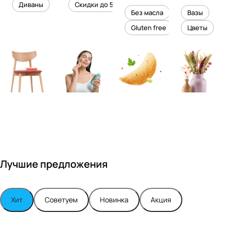
уровень
ного
Диваны
Скидки до 50%
дизайне
кожи
холесте
уюта в
Без масла
Вазы
ром
рина
вашем
Gluten free
Цветы
Максимо
интерье
м
ре
Турским
Лучшие предложения
Хит
Советуем
Новинка
Акция