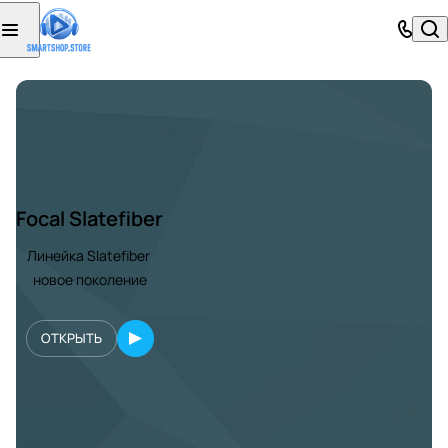
Focal Slatefiber
Линейка Slatefiber
новое поколение
ОТКРЫТЬ