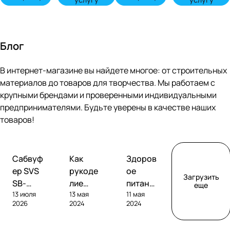
Блог
В интернет-магазине вы найдете многое: от строительных
материалов до товаров для творчества. Мы работаем с
крупными брендами и проверенными индивидуальными
предпринимателями. Будьте уверены в качестве наших
товаров!
Обзоры
Советы
Творчество
Сабвуф
Как
Здоров
сабвуферов
покупателям
ер SVS
рукоде
ое
Загрузить
SB-
лие
питание
еще
13 июля
13 мая
11 мая
1000
помога
без
2026
2024
2024
Pro
ет
глютен
развива
а: как