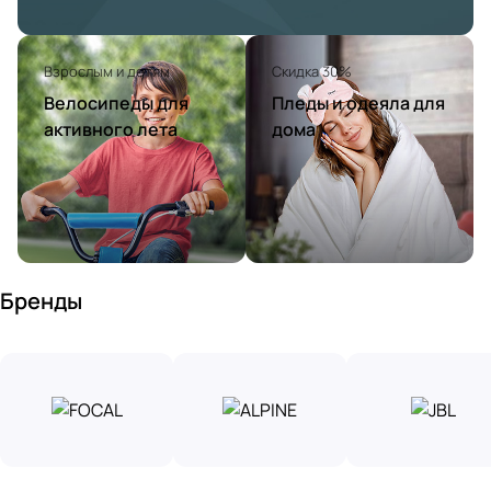
Взрослым и детям
Скидка 30%
Велосипеды для
Пледы и одеяла для
активного лета
дома
Бренды