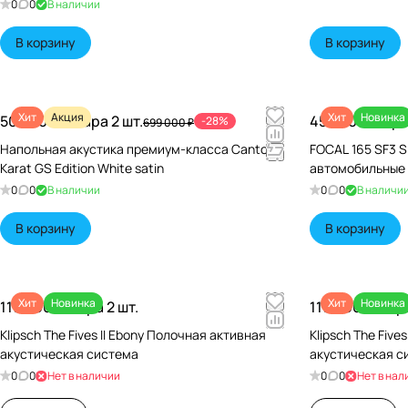
0
0
В наличии
В корзину
В корзину
Хит
Акция
Хит
Новинка
500 000 ₽/
Пара 2 шт.
45 640 ₽/
Пара
-28%
699 000 ₽
Напольная акустика премиум-класса Canton
FOCAL 165 SF3 S
Karat GS Edition White satin
автомобильные
0
0
В наличии
0
0
В наличи
В корзину
В корзину
Хит
Новинка
Хит
Новинка
119 990 ₽/
Пара 2 шт.
119 990 ₽/
Пара
Klipsch The Fives II Ebony Полочная активная
Klipsch The Five
акустическая система
акустическая с
0
0
Нет в наличии
0
0
Нет в нал