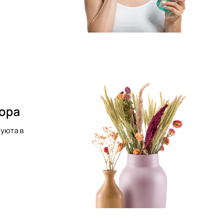
кора
уюта в