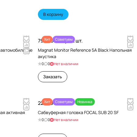
В корзину
Хит
Советуем
79 990 ₽/
Пара 2 шт.
и автомобильные
Magnat Monitor Reference 5A Black Напольная
акустика
0
0
Нет в наличии
Заказать
Хит
Советуем
Новинка
22 680 ₽/
шт
чная активная
Сабвуферная головка FOCAL SUB 20 SF
0
0
Нет в наличии