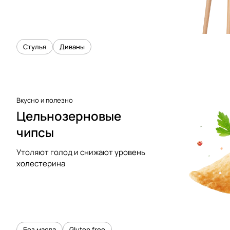
Стулья
Диваны
Вкусно и полезно
Цельнозерновые
чипсы
Утоляют голод и снижают уровень
холестерина
Без масла
Gluten free