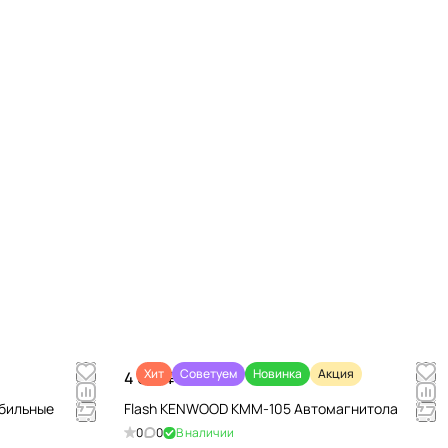
Хит
Советуем
Новинка
Акция
4 670 ₽/
шт
обильные
Flash KENWOOD KMM-105 Автомагнитола
0
0
В наличии