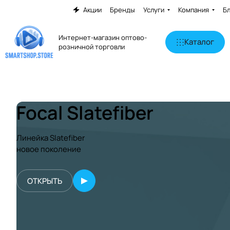
Акции
Бренды
Услуги
Компания
Б
Интернет-магазин оптово-
Каталог
розничной торговли
Focal Slatefiber
Линейка Slatefiber
новое поколение
ОТКРЫТЬ