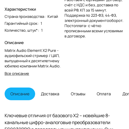
счёт с НДС и без, доставка по
Характеристики
всей РФ, КП за 15 минут.
Поддержка по 223-ФЗ, 44-ФЗ,
Страна производства
:
Китай
электронный документооборот.
Гарантийный срок
:
1
Постоплата- с чётко
Количество, штук*
:
1
прописанными всеми условиями
в договоре.
Описание
Matrix Audio Element X2 Pure -
аудиофильский стример / ЦАП,
выпущенный к десятилетнему
юбилею компании Matrix Audio.
Все описание
Описание
Доставка
Отзывы
Оплата
До
Ключевые отличия от базового X2 – новейшие 8-
канальные цифро-аналоговые преобразователи