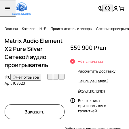
Главная
Каталог
Hi-Fi
Проигрыватели и плееры
Сетевые проигрыв
Matrix Audio Element
559 900 ₽/
шт
X2 Pure Silver
Сетевой аудио
Нет в наличии
проигрыватель
Рассчитать доставку
0
Нет отзывов
Нашли дешевле?
Арт.
108320
Хочу в подарок
Вся техника
оригинальная с
гарантией.
Заказать
Работаем с юрлицами: договор,