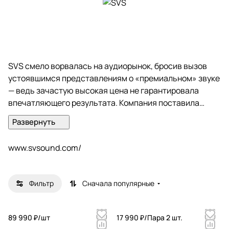
SVS смело ворвалась на аудиорынок, бросив вызов
устоявшимся представлениям о «премиальном» звуке
— ведь зачастую высокая цена не гарантировала
впечатляющего результата. Компания поставила
перед собой амбициозную миссию: подарить по-
настоящему убедительный, глубокий и объёмный звук
как можно большему числу ценителей качественного
www.svsound.com/
аудио, не заставляя их переплачивать.
Продукция SVS снискала искреннее признание среди
Фильтр
Сначала популярные
аудиофилов, поклонников домашних кинотеатров и
профессиональных обозревателей. Её звучание
достойно стоит в одном ряду с лучшими образцами
89 990 ₽/
шт
17 990 ₽/
Пара 2 шт.
акустических систем и сабвуферов в мире. Каждая