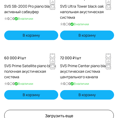
SVS SB-2000 Pro piano black
SVS Ultra Tower black oak
активный сабвуфер
напольная акустическая
система
0
0
В наличии
0
0
В наличии
В корзину
В корзину
60 000 ₽/
шт
72 000 ₽/
шт
SVS Prime Satellite piano black
SVS Prime Center piano black
полочная акустическая
акустическая система
система
центрального канала
0
0
В наличии
0
0
В наличии
В корзину
В корзину
Загрузить еще