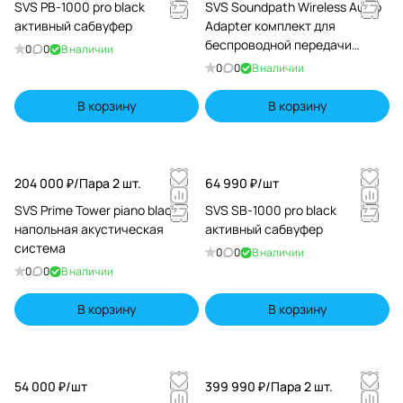
SVS PB-1000 pro black
SVS Soundpath Wireless Audio
пятизвёздочная оценка, каждая награда — отражение
активный сабвуфер
Adapter комплект для
неугасающей страсти бренда к совершенству звука. А
беспроводной передачи
0
0
В наличии
самые яркие эмоции возникают в те моменты, когда
сигнала для сабвуфера
0
0
В наличии
мощный бас буквально заставляет вцепиться в
подлокотники кресла, полностью погружая в
В корзину
В корзину
атмосферу происходящего.
204 000 ₽/
Пара 2 шт.
64 990 ₽/
шт
SVS Prime Tower piano black
SVS SB-1000 pro black
напольная акустическая
активный сабвуфер
система
0
0
В наличии
0
0
В наличии
В корзину
В корзину
54 000 ₽/
шт
399 990 ₽/
Пара 2 шт.