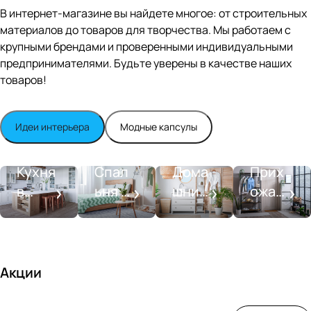
Editio
В интернет-магазине вы найдете многое: от строительных
n
материалов до товаров для творчества. Мы работаем с
Whit
крупными брендами и проверенными индивидуальными
e
satin
предпринимателями. Будьте уверены в качестве наших
товаров!
Идеи интерьера
Модные капсулы
Прихожа
Кухня
Спальня
Ванная
я
Кухня
Спал
Дома
Прих
в
ьня в
шний
ожая
стиле
совре
SPA-
со
моде
менн
салон
вкусо
рн
ом
м
стиле
Акции