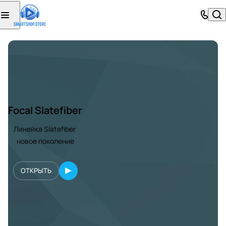
Focal Slatefiber
Линейка Slatefiber
новое поколение
ОТКРЫТЬ