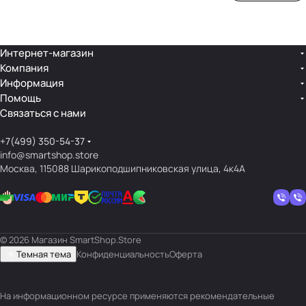
ой
ния
шек
ар»
лин
»
ейк
и
Интернет-магазин
Компания
кос
Информация
мет
Помощь
ики
Связаться с нами
+7(499) 350-54-37
info@smartshop.store
Москва, 115088 Шарикоподшипниковская улица, 4к4А
© 2026 Магазин SmartShop.Store
Темная тема
Конфиденциальность
Оферта
На информационном ресурсе применяются
рекомендательные