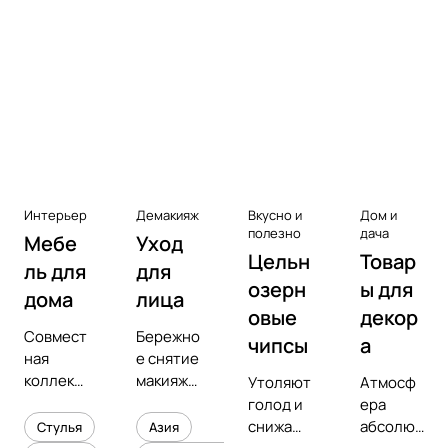
Аксессуары к виниловым
проигрывателям
Чистота
Интерьер
Демакияж
Вкусно и
Дом и
полезно
дача
Мебе
Уход
Цельн
Товар
ль для
для
озерн
ы для
дома
лица
овые
декор
Совмест
Бережно
чипсы
а
ная
е снятие
коллекц
макияжа
Утоляют
Атмосф
ия с
и
голод и
ера
предмет
увлажне
снижают
абсолют
Стулья
Азия
ным
ние