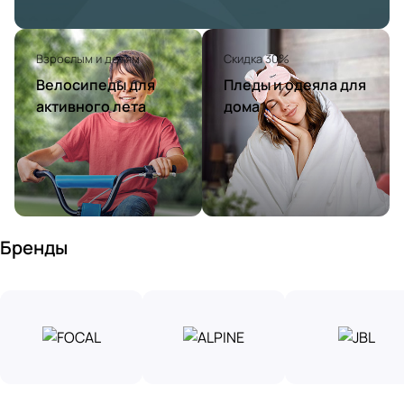
Взрослым и детям
Скидка 30%
Велосипеды для
Пледы и одеяла для
активного лета
дома
Бренды