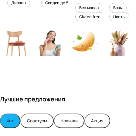
уровень
ного
Диваны
Скидки до 50%
дизайне
кожи
холесте
уюта в
Без масла
Вазы
ром
рина
вашем
Gluten free
Цветы
Максимо
интерье
м
ре
Турским
Лучшие предложения
Хит
Советуем
Новинка
Акция