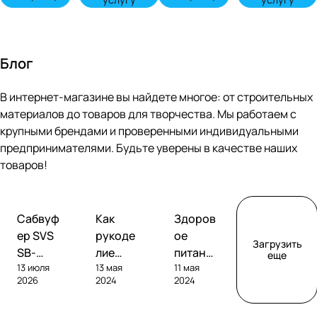
Блог
В интернет-магазине вы найдете многое: от строительных
материалов до товаров для творчества. Мы работаем с
крупными брендами и проверенными индивидуальными
предпринимателями. Будьте уверены в качестве наших
товаров!
Обзоры
Советы
Творчество
Сабвуф
Как
Здоров
сабвуферов
покупателям
ер SVS
рукоде
ое
Загрузить
SB-
лие
питание
еще
13 июля
13 мая
11 мая
1000
помога
без
2026
2024
2024
Pro
ет
глютен
развива
а: как