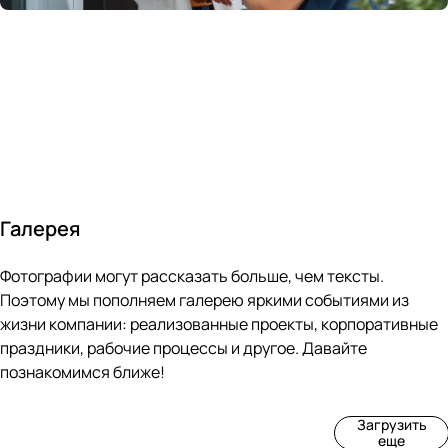
России
в
70&#37;
с
за 24
течение
всем
ведущими
часа
10 минут
покупателям
производите
Галерея
4
3
4
3
Фотографии могут рассказать больше, чем тексты.
фот
фот
фот
фот
о
о
о
о
Поэтому мы пополняем галерею яркими событиями из
Пр
Рек
Вы
Ма
жизни компании: реализованные проекты, корпоративные
оиз
онс
ста
рке
праздники, рабочие процессы и другое. Давайте
вод
тру
вка
т
познакомимся ближе!
ств
кци
«М
«Ар
о
я
ир
т-
Загрузить
нов
зда
ко
баз
еще