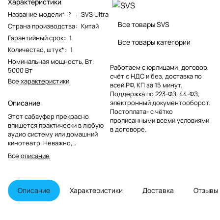
Характеристики
Название модели*
:
SVS Ultra
?
Все товары SVS
Страна производства
:
Китай
Гарантийный срок
:
1
Все товары категории
Количество, штук*
:
1
Номинальная мощность, Вт
:
Работаем с юрлицами: договор,
5000 Вт
счёт с НДС и без, доставка по
Все характеристики
всей РФ, КП за 15 минут.
Поддержка по 223-ФЗ, 44-ФЗ,
Описание
электронный документооборот.
Постоплата- с чётко
Этот сабвуфер прекрасно
прописанными всеми условиями
впишется практически в любую
в договоре.
аудио систему или домашний
кинотеатр. Неважно,
предпочитаете вы двух
Все описание
канальную систему или хотите
добавить саб к вашим
мониторам, добавить басов к
вашим напольным колонкам или
Описание
Характеристики
Доставка
Отзывы
у вас система типа Dolby Atmos,
DTS:X – сабвуфер SB16-Ultra
везде хорошо впишется.