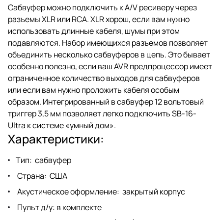
Встроенный усилитель класса D
Сабвуфер можно подключить к A/V ресиверу через
обеспечивает 1500 Вт RMS
разъемы XLR или RCA. XLR хорош, если вам нужно
непрерывной мощности (при
пиковой мощности 5000 Вт).
использовать длинные кабеля, шумы при этом
подавляются. Набор имеющихся разъемов позволяет
объединить несколько сабвуферов в цепь. Это бывает
особенно полезно, если ваш AVR предпроцессор имеет
ограниченное количество выходов для сабвуферов
или если вам нужно проложить кабеля особым
образом. Интегрированный в сабвуфер 12 вольтовый
триггер 3,5 мм позволяет легко подключить SB-16-
Ultra к системе «умный дом».
Характеристики:
Тип: сабвуфер
Страна: США
Акустическое оформление: закрытый корпус
Пульт д/у: в комплекте