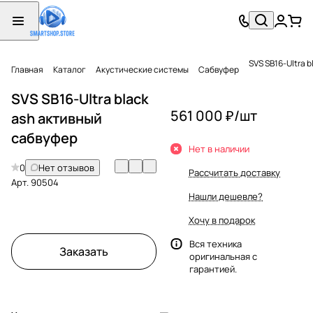
SVS SB16-Ultra 
Главная
Каталог
Акустические системы
Сабвуфер
SVS SB16-Ultra black
561 000 ₽/
шт
ash активный
сабвуфер
Нет в наличии
0
Нет отзывов
Рассчитать доставку
Арт.
90504
Нашли дешевле?
Хочу в подарок
Вся техника
Заказать
оригинальная с
гарантией.