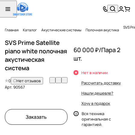
SVS Pr
Главная
Каталог
Акустические системы
Полочная акустика
SVS Prime Satellite
60 000 ₽/
Пара 2
piano white полочная
шт.
акустическая
система
Нет в наличии
0
Нет отзывов
Рассчитать доставку
Арт.
90567
Нашли дешевле?
Хочу в подарок
Вся техника
Заказать
оригинальная с
гарантией.