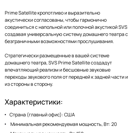
звучания, они используют много
тех же компонентов, что и их
Prime Satellite кропотливо и выразительно
старшие братья из линеек Prime
акустически согласованы, чтобы гармонично
и Ultra.
соединиться с напольной или полочной акустикой SVS
создавая универсальную систему домашнего театра с
безграничными возможностями прослушивания.
Стратегически размещенные в вашей системе
домашнего театра, SVS Prime Satellite создадут
впечатляющий реализм и бесшовные звуковые
переходы звукового поля от передней к задней части и
из стороны в сторону.
Характеристики:
Страна (главный офис): США
Минимальная рекомендуемая мощность, Вт: 20