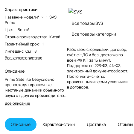
Характеристики
Название модели*
:
SVS
?
Prime
Все товары SVS
Цвет
:
Белый
Все товары категории
Страна производства
:
Китай
Гарантийный срок
:
1
Работаем с юрлицами: договор,
Импеданс, Ом
:
8
счёт с НДС и без, доставка по
Все характеристики
всей РФ, КП за 15 минут.
Поддержка по 223-ФЗ, 44-ФЗ,
Описание
электронный документооборот.
Постоплата- с чётко
Prime Satellite безусловно
прописанными всеми условиями
превосходят крошечные
в договоре.
жестяные динамики объемного
звука от других производителей,
которые предназначенные
Все описание
больше для интерьера, чем для
качественного
воспроизведения звука. На
самом деле, Prime Satellite
Описание
Характеристики
Доставка
Отзывы
совершили революцию среди
акустических систем объемного