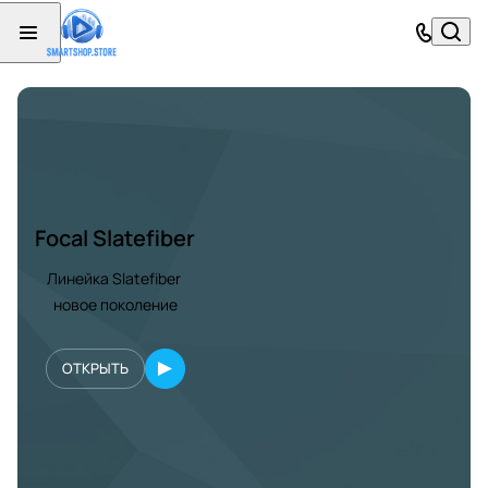
Focal Slatefiber
Линейка Slatefiber
новое поколение
ОТКРЫТЬ