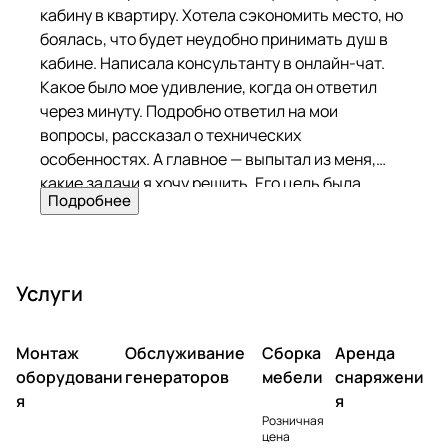
кабину в квартиру. Хотела сэкономить место, но
боялась, что будет неудобно принимать душ в
кабине. Написала консультанту в онлайн-чат.
Какое было мое удивление, когда он ответил
через минуту. Подробно ответил на мои
вопросы, рассказал о технических
особенностях. А главное — выпытал из меня,
какие задачи я хочу решить. Его цель была
Подробнее
помочь, а не продать! Я удивлена такому
подходу. Выбрала модель Misterio 3 000. Уж
очень захотела душ с гидромассажем. На
следующий день ребята привезли кабину и
Услуги
установили. Покупкой полностью довольна!
Монтаж
Обслуживание
Сборка
Аренда
оборудовани
генераторов
мебели
снаряжени
я
я
Розничная
цена