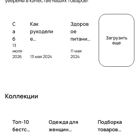
уверены в качестве наших товаров!
Обзоры
Советы
Творчество
С
Как
Здоров
сабвуферов
покупателям
а
рукодели
ое
Загрузить
б
е
питание
еще
13
в
помогает
без
июля
11 мая
у
развивать
глютена
2026
13 мая 2024
2024
ф
фантазию
: как
е
и
выбрать
р
улучшать
и
S
настроен
пригото
V
ие
вить?
Коллекции
S
S
B
-
Топ-10
Одежда для
Подборка
1
бестсе
женщин
товаров
0
ллеров
весна-лето
для