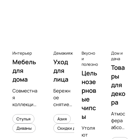
к
с
Чистота
е
с
с
у
а
Интерьер
Демакияж
Вкусно
Дом и
р
и
дача
Мебель
Уход
полезно
Това
ы
для
для
Цель
к
ры
дома
лица
нозе
в
для
рнов
Совместна
Бережн
и
деко
я
ое
ые
н
ра
коллекция
снятие
чипс
и
с
макияжа
Атмос
л
ы
предметны
и
Стулья
Азия
фера
о
м
увлажне
абсол
Утоля
Диваны
Скидки до 50%
в
дизайнеро
ние
ютног
ют
м
кожи