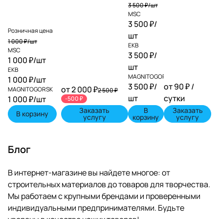
3 500 ₽/
шт
MSC
3 500 ₽/
Розничная цена
шт
1 000 ₽/
шт
EKB
MSC
3 500 ₽/
1 000 ₽/
шт
шт
EKB
MAGNITOGORSK
1 000 ₽/
шт
3 500 ₽/
от 90 ₽ /
от 2 000 ₽
MAGNITOGORSK
2 500 ₽
шт
сутки
1 000 ₽/
шт
-500 ₽
Заказать
В
Заказать
В корзину
услугу
корзину
услугу
Блог
В интернет-магазине вы найдете многое: от
строительных материалов до товаров для творчества.
Мы работаем с крупными брендами и проверенными
индивидуальными предпринимателями. Будьте