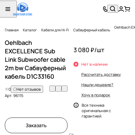
Oehlbach EX
Главная
Каталог
Кабели для Hi-Fi
Сабвуферный кабель
Oehlbach
3 080 ₽/
шт
EXCELLENCE Sub
Link Subwoofer cable
Нет в наличии
2m bw Сабвуферный
Рассчитать доставку
кабель D1C33160
Нашли дешевле?
0
Нет отзывов
Хочу в подарок
Арт.
96115
Вся техника
оригинальная с
гарантией.
Заказать