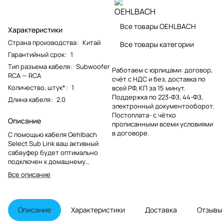
Все товары OEHLBACH
Характеристики
Страна производства
:
Китай
Все товары категории
Гарантийный срок
:
1
Тип разъема кабеля
:
Subwoofer
Работаем с юрлицами: договор,
RCA — RCA
счёт с НДС и без, доставка по
Количество, штук*
:
1
всей РФ, КП за 15 минут.
Поддержка по 223-ФЗ, 44-ФЗ,
Длина кабеля
:
2.0
электронный документооборот.
Постоплата- с чётко
Описание
прописанными всеми условиями
в договоре.
С помощью кабеля Oehlbach
Select Sub Link ваш активный
сабвуфер будет оптимально
подключен к домашнему
кинотеатру или домашним
Все описание
развлекательным программам.
Описание
Характеристики
Доставка
Отзывы