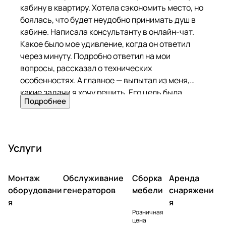
кабину в квартиру. Хотела сэкономить место, но
боялась, что будет неудобно принимать душ в
кабине. Написала консультанту в онлайн-чат.
Какое было мое удивление, когда он ответил
через минуту. Подробно ответил на мои
вопросы, рассказал о технических
особенностях. А главное — выпытал из меня,
какие задачи я хочу решить. Его цель была
Подробнее
помочь, а не продать! Я удивлена такому
подходу. Выбрала модель Misterio 3 000. Уж
очень захотела душ с гидромассажем. На
следующий день ребята привезли кабину и
Услуги
установили. Покупкой полностью довольна!
Монтаж
Обслуживание
Сборка
Аренда
оборудовани
генераторов
мебели
снаряжени
я
я
Розничная
цена