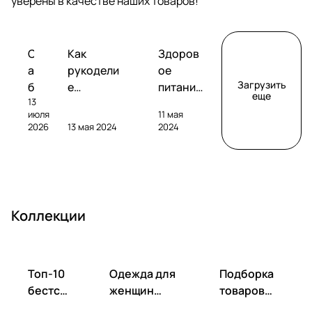
уверены в качестве наших товаров!
Обзоры
Советы
Творчество
С
Как
Здоров
сабвуферов
покупателям
а
рукодели
ое
Загрузить
б
е
питание
еще
13
в
помогает
без
июля
11 мая
у
развивать
глютена
2026
13 мая 2024
2024
ф
фантазию
: как
е
и
выбрать
р
улучшать
и
S
настроен
пригото
V
ие
вить?
Коллекции
S
S
B
-
Топ-10
Одежда для
Подборка
1
бестсе
женщин
товаров
0
ллеров
весна-лето
для