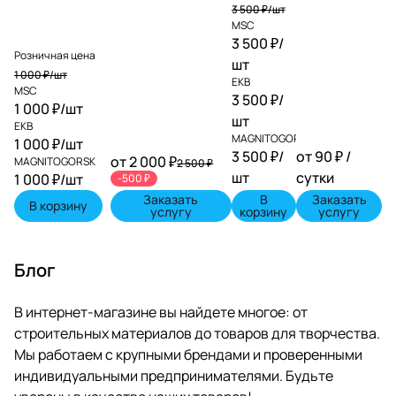
3 500 ₽/
шт
MSC
3 500 ₽/
Розничная цена
шт
1 000 ₽/
шт
EKB
MSC
3 500 ₽/
1 000 ₽/
шт
шт
EKB
MAGNITOGORSK
1 000 ₽/
шт
3 500 ₽/
от 90 ₽ /
от 2 000 ₽
MAGNITOGORSK
2 500 ₽
шт
сутки
1 000 ₽/
шт
-500 ₽
Заказать
В
Заказать
В корзину
услугу
корзину
услугу
Блог
В интернет-магазине вы найдете многое: от
строительных материалов до товаров для творчества.
Мы работаем с крупными брендами и проверенными
индивидуальными предпринимателями. Будьте