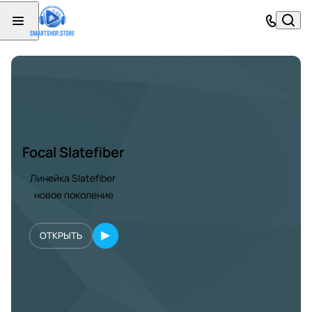
Focal Slatefiber
Линейка Slatefiber
новое поколение
ОТКРЫТЬ