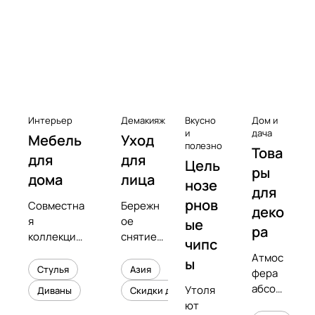
к
с
Чистота
е
с
с
у
а
Интерьер
Демакияж
Вкусно
Дом и
р
и
дача
Мебель
Уход
полезно
Това
ы
для
для
Цель
к
ры
дома
лица
нозе
в
для
рнов
Совместна
Бережн
и
деко
я
ое
ые
н
ра
коллекция
снятие
чипс
и
с
макияжа
Атмос
л
ы
предметны
и
Стулья
Азия
фера
о
м
увлажне
абсол
Утоля
Диваны
Скидки до 50%
в
дизайнеро
ние
ютног
ют
м
кожи