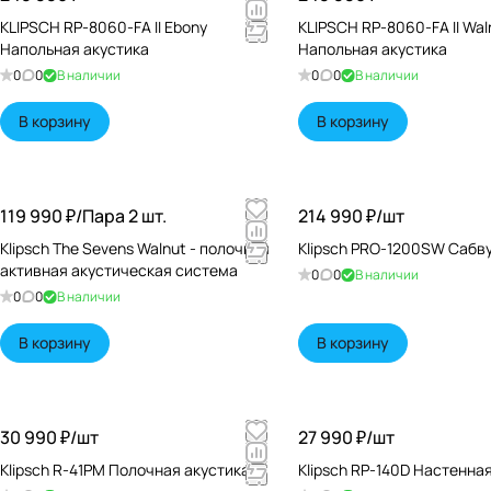
KLIPSCH RP-8060-FA II Ebony
KLIPSCH RP-8060-FA II Wal
Напольная акустика
Напольная акустика
0
0
В наличии
0
0
В наличии
В корзину
В корзину
119 990 ₽/
Пара 2 шт.
214 990 ₽/
шт
Klipsch The Sevens Walnut - полочная
Klipsch PRO-1200SW Сабв
активная акустическая система
0
0
В наличии
0
0
В наличии
В корзину
В корзину
30 990 ₽/
шт
27 990 ₽/
шт
Klipsch R-41PM Полочная акустика
Klipsch RP-140D Настенна