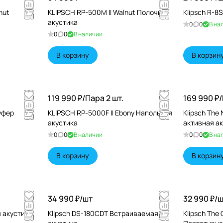
nut
KLIPSCH RP-500M II Walnut Полочная
Klipsch R-
акустика
0
0
В на
0
0
В наличии
В корзину
В корзин
119 990 ₽/
Пара 2 шт.
169 990 ₽/
уфер
KLIPSCH RP-5000F II Ebony Напольная
Klipsch The 
акустика
активная а
0
0
В наличии
0
0
В на
В корзину
В корзин
34 990 ₽/
шт
32 990 ₽/
ш
я акустика
Klipsch DS-180CDT Встраиваемая
Klipsch The 