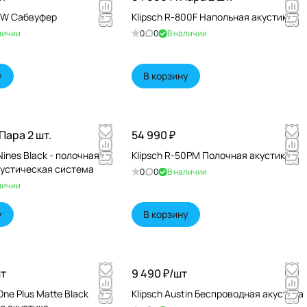
8SW Сабвуфер
Klipsch R-800F Напольная акустика
личии
0
0
В наличии
у
В корзину
Пара 2 шт.
54 990 ₽
Nines Black - полочная
Klipsch R-50PM Полочная акустика
кустическая система
0
0
В наличии
личии
у
В корзину
т
9 490 ₽/
шт
One Plus Matte Black
Klipsch Austin Беспроводная акустика