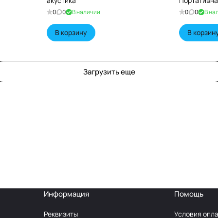
акустика
Портативна
0
0
В наличии
0
0
В на
В корзину
В корзин
Загрузить еще
Информация
Помощь
Реквизиты
Условия опл