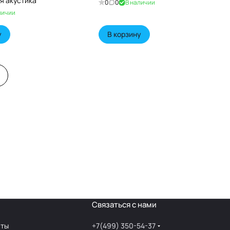
я акустика
0
0
В наличии
личии
у
В корзину
Связаться с нами
аты
+7(499) 350-54-37