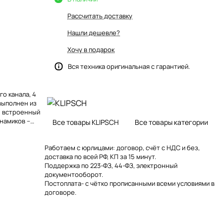
Рассчитать доставку
Нашли дешевле?
Хочу в подарок
Вся техника оригинальная с гарантией.
о канала, 4
выполнен из
, встроенный
инамиков –
Все товары KLIPSCH
Все товары категории
pun-Copper.
ижней части
Работаем с юрлицами: договор, счёт с НДС и без,
доставка по всей РФ, КП за 15 минут.
Поддержка по 223-ФЗ, 44-ФЗ, электронный
документооборот.
Постоплата- с чётко прописанными всеми условиями в
договоре.