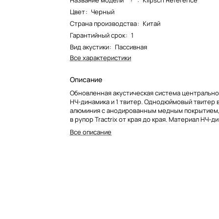
Название модели*
:
Klipsch Reference
Цвет
:
Черный
Страна производства
:
Китай
Гарантийный срок
:
1
Вид акустики
:
Пассивная
Все характеристики
Описание
Обновленная акустическая система центральног
НЧ-динамика и 1 твитер. Однодюймовый твитер 
алюминия с анодированным медным покрытием
в рупор Tractrix от края до края. Материал НЧ-д
термоформованный кристаллический полимер S
Все описание
Улучшенный кроссовер, пробковые бамперы в н
АС. Два фронтальных фазоинвертора.