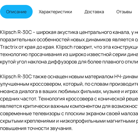
Описание
Характеристики
Доставка
Отзывы
Klipsch R-30C – широкая акустика центрального канала, у 
поразительных особенностей новых динамиков является 
Tractrix от края до края. Klipsch говорит, что эта конст
технологию просачивания из широко известной серии дина
крутой угол наклона диффузоров для более плавного откли
Klipsch R-30C также оснащен новым материалом НЧ-дина
улучшенным кроссовером, который, по словам производит
нюанса диалога в ваших любимых фильмах, музыке и игра
средних частот. Технология кроссовера с конической ре
является критически важным компонентом для возможност
современные телевизоры с плоским экраном своей малоз
скрытыми креплениями и низкопрофильными магнитными р
повышения точности звучания.