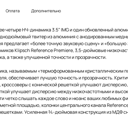
Оплата
Дополнительно
нее четыре НЧ-динамика 3.5” IMG и один обновленный алюми
однодюймовый твитер из алюминия с анодированным медны
рукция предлагает «более точную звуковую сцену» и «большу
миков Klipsch Reference Premiere, 3,5-дюймовые низкоча
ка, а также улучшенной точности и прозрачности.
мика, называемым «термоформованным кристаллическим по
еля, обеспечивает лучшую точность и прозрачность. Крит
х, кроссоверы с конической решеткой улучшают дисперсию
шеткой улучшает дисперсию между низкочастотными и высо
и четко слышать каждое слово и нюанс ваших любимых фил
аметной площадью, колонки центрального канала Referen
ешетками. Усиленная ¾-дюймовая конструкция из МДФ сн