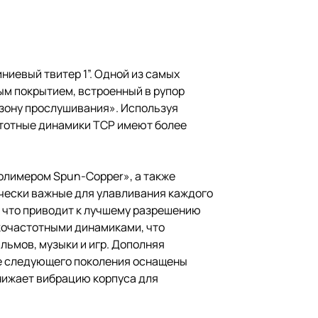
ниевый твитер 1”. Одной из самых
м покрытием, встроенный в рупор
ю зону прослушивания». Используя
стотные динамики TCP имеют более
лимером Spun-Copper», а также
ически важные для улавливания каждого
, что приводит к лучшему разрешению
кочастотными динамиками, что
ьмов, музыки и игр. Дополняя
ce следующего поколения оснащены
ижает вибрацию корпуса для