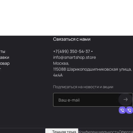
Связаться с нами
аты
+7(499) 350-54-37
тавки
info@smartshop.store
товар
Москва,
т
115088 Шарикоподшипниковская улица,
4к4А
Подписаться
на новости и акции
Темная тема
Конфиденциальность
Оферта