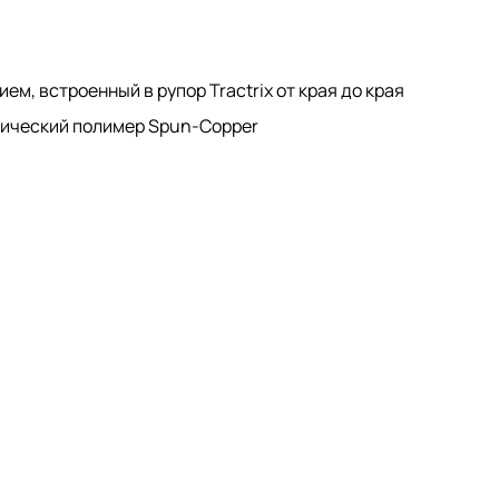
м, встроенный в рупор Tractrix от края до края
ический полимер Spun-Copper