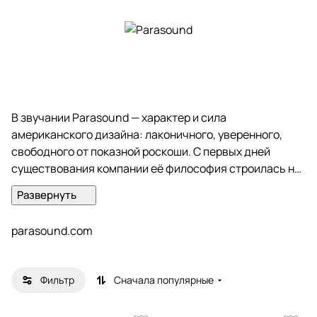
В звучании Parasound — характер и сила
американского дизайна: лаконичного, уверенного,
свободного от показной роскоши. С первых дней
существования компании её философия строилась на
смелой и в чём‑то противоречивой идее: подлинное
аудиофильское качество вовсе не обязано быть
недоступным.
parasound.com
Parasound сделала ставку не на эффектный корпус, а
на суть — на схему, где каждая деталь выверена,
Фильтр
Сначала популярные
каждый элемент работает на чистоту и точность звука.
Продуманная конструкция и безупречное