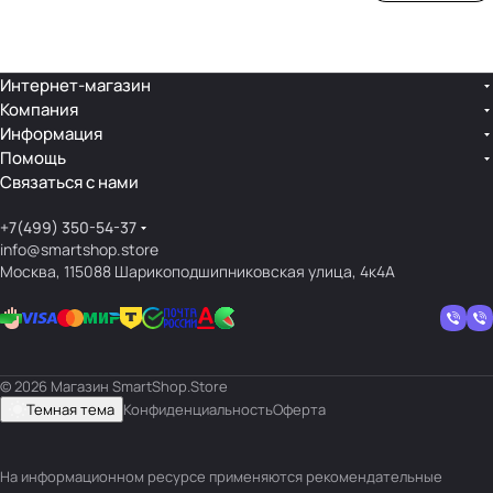
ой
ния
шек
ар»
лин
»
ейк
и
Интернет-магазин
Компания
кос
Информация
мет
Помощь
ики
Связаться с нами
+7(499) 350-54-37
info@smartshop.store
Москва, 115088 Шарикоподшипниковская улица, 4к4А
© 2026 Магазин SmartShop.Store
Темная тема
Конфиденциальность
Оферта
На информационном ресурсе применяются
рекомендательные