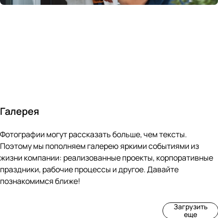
России
в
70&#37;
с
за 24
течение
всем
ведущими
часа
10 минут
покупателям
производите
Галерея
4
3
4
3
Фотографии могут рассказать больше, чем тексты.
фот
фот
фот
фот
о
о
о
о
Поэтому мы пополняем галерею яркими событиями из
Пр
Рек
Вы
Ма
жизни компании: реализованные проекты, корпоративные
оиз
онс
ста
рке
праздники, рабочие процессы и другое. Давайте
вод
тру
вка
т
познакомимся ближе!
ств
кци
«М
«Ар
о
я
ир
т-
Загрузить
нов
зда
ко
баз
еще