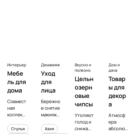
Аксессуары к виниловым
проигрывателям
Чистота
Интерьер
Демакияж
Вкусно и
Дом и
полезно
дача
Мебе
Уход
Цельн
Товар
ль для
для
озерн
ы для
дома
лица
овые
декор
Совмест
Бережно
чипсы
а
ная
е снятие
коллекц
макияжа
Утоляют
Атмосф
ия с
и
голод и
ера
предмет
увлажне
снижают
абсолют
Стулья
Азия
ным
ние