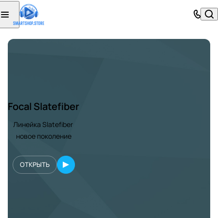
Focal Slatefiber
Линейка Slatefiber
новое поколение
ОТКРЫТЬ