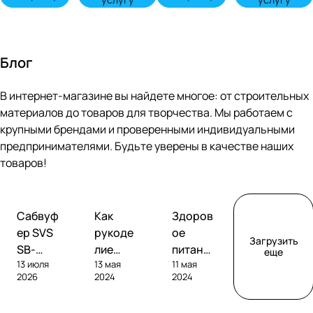
Блог
В интернет-магазине вы найдете многое: от строительных
материалов до товаров для творчества. Мы работаем с
крупными брендами и проверенными индивидуальными
предпринимателями. Будьте уверены в качестве наших
товаров!
Обзоры
Советы
Творчество
Сабвуф
Как
Здоров
сабвуферов
покупателям
ер SVS
рукоде
ое
Загрузить
SB-
лие
питание
еще
13 июля
13 мая
11 мая
1000
помога
без
2026
2024
2024
Pro
ет
глютен
развива
а: как