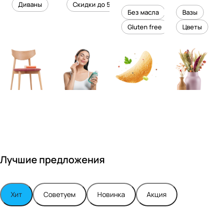
уровень
ного
Диваны
Скидки до 50%
дизайне
кожи
холесте
уюта в
Без масла
Вазы
ром
рина
вашем
Gluten free
Цветы
Максимо
интерье
м
ре
Турским
Лучшие предложения
Хит
Советуем
Новинка
Акция