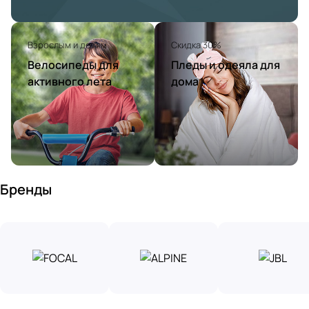
Взрослым и детям
Скидка 30%
Велосипеды для
Пледы и одеяла для
активного лета
дома
Бренды