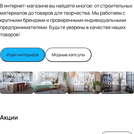
Editio
В интернет-магазине вы найдете многое: от строительных
n
материалов до товаров для творчества. Мы работаем с
Whit
крупными брендами и проверенными индивидуальными
e
satin
предпринимателями. Будьте уверены в качестве наших
товаров!
Идеи интерьера
Модные капсулы
Прихожа
Кухня
Спальня
Ванная
я
Кухня
Спал
Дома
Прих
в
ьня в
шний
ожая
стиле
совре
SPA-
со
моде
менн
салон
вкусо
рн
ом
м
стиле
Акции