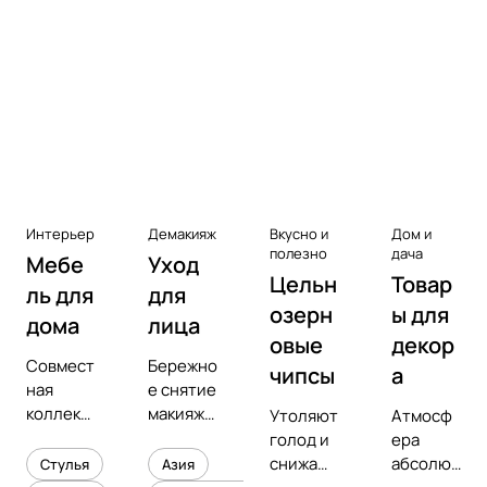
Аксессуары к виниловым
проигрывателям
Чистота
Интерьер
Демакияж
Вкусно и
Дом и
полезно
дача
Мебе
Уход
Цельн
Товар
ль для
для
озерн
ы для
дома
лица
овые
декор
Совмест
Бережно
чипсы
а
ная
е снятие
коллекц
макияжа
Утоляют
Атмосф
ия с
и
голод и
ера
предмет
увлажне
снижают
абсолют
Стулья
Азия
ным
ние