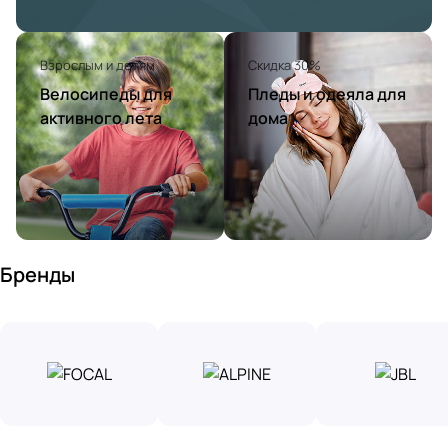
Взрослым и детям
Скидка 30%
Велосипеды для
Пледы и одеяла для
активного лета
дома
Бренды