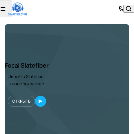
Focal Slatefiber
Линейка Slatefiber
новое поколение
ОТКРЫТЬ