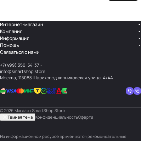
ой
ния
шек
ар»
лин
»
ейк
и
Интернет-магазин
Компания
кос
Информация
мет
Помощь
ики
Связаться с нами
+7(499) 350-54-37
info@smartshop.store
Москва, 115088 Шарикоподшипниковская улица, 4к4А
© 2026 Магазин SmartShop.Store
Темная тема
Конфиденциальность
Оферта
На информационном ресурсе применяются
рекомендательные