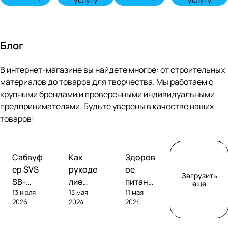
Блог
В интернет-магазине вы найдете многое: от строительных
материалов до товаров для творчества. Мы работаем с
крупными брендами и проверенными индивидуальными
предпринимателями. Будьте уверены в качестве наших
товаров!
Обзоры
Советы
Творчество
Сабвуф
Как
Здоров
сабвуферов
покупателям
ер SVS
рукоде
ое
Загрузить
SB-
лие
питание
еще
13 июля
13 мая
11 мая
1000
помога
без
2026
2024
2024
Pro
ет
глютен
развива
а: как