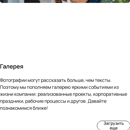
России
в
70&#37;
с
за 24
течение
всем
ведущими
часа
10 минут
покупателям
производите
Галерея
4
3
4
3
Фотографии могут рассказать больше, чем тексты.
фот
фот
фот
фот
о
о
о
о
Поэтому мы пополняем галерею яркими событиями из
Пр
Рек
Вы
Ма
жизни компании: реализованные проекты, корпоративные
оиз
онс
ста
рке
праздники, рабочие процессы и другое. Давайте
вод
тру
вка
т
познакомимся ближе!
ств
кци
«М
«Ар
о
я
ир
т-
Загрузить
нов
зда
ко
баз
еще