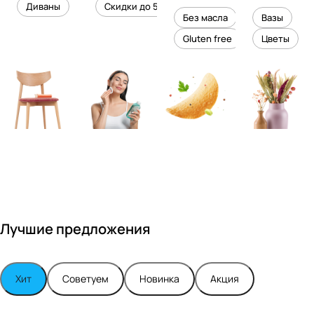
уровень
ного
Диваны
Скидки до 50%
дизайне
кожи
холесте
уюта в
Без масла
Вазы
ром
рина
вашем
Gluten free
Цветы
Максимо
интерье
м
ре
Турским
Лучшие предложения
Хит
Советуем
Новинка
Акция