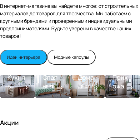
Editio
В интернет-магазине вы найдете многое: от строительных
n
материалов до товаров для творчества. Мы работаем с
Whit
крупными брендами и проверенными индивидуальными
e
satin
предпринимателями. Будьте уверены в качестве наших
товаров!
Идеи интерьера
Модные капсулы
Прихожа
Кухня
Спальня
Ванная
я
Кухня
Спал
Дома
Прих
в
ьня в
шний
ожая
стиле
совре
SPA-
со
моде
менн
салон
вкусо
рн
ом
м
стиле
Акции