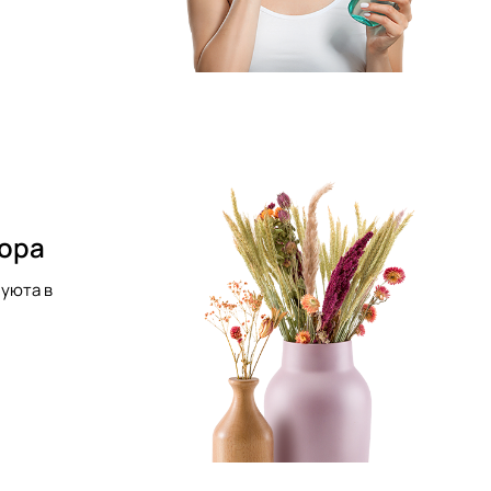
кора
уюта в