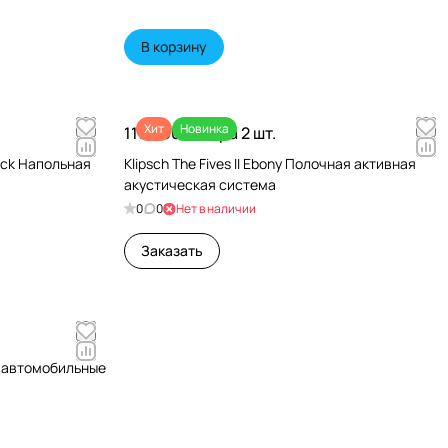
В корзину
Хит
Новинка
119 990 ₽/
Пара 2 шт.
ack Напольная
Klipsch The Fives II Ebony Полочная активная
акустическая система
0
0
Нет в наличии
Заказать
и автомобильные