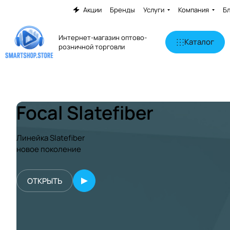
Акции
Бренды
Услуги
Компания
Б
Интернет-магазин оптово-
Каталог
розничной торговли
Focal Slatefiber
Линейка Slatefiber
новое поколение
ОТКРЫТЬ