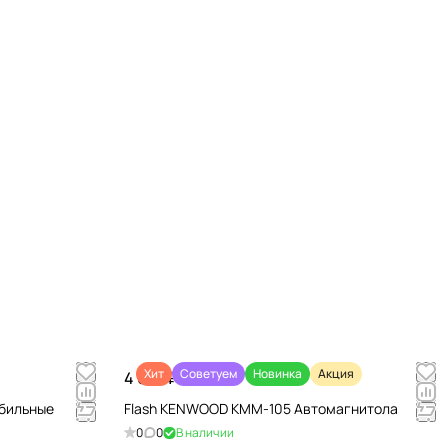
Хит
Советуем
Новинка
Акция
4 670 ₽/
шт
обильные
Flash KENWOOD KMM-105 Автомагнитола
0
0
В наличии