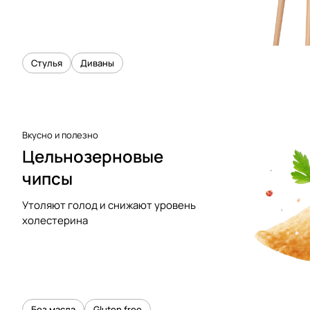
Стулья
Диваны
Вкусно и полезно
Цельнозерновые
чипсы
Утоляют голод и снижают уровень
холестерина
Без масла
Gluten free