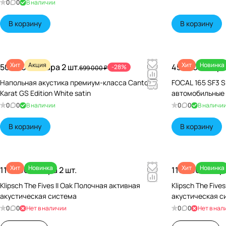
0
0
В наличии
В корзину
В корзину
Хит
Акция
Хит
Новинка
500 000 ₽/
Пара 2 шт.
45 640 ₽/
Пара
-28%
699 000 ₽
Напольная акустика премиум-класса Canton
FOCAL 165 SF3 S
Karat GS Edition White satin
автомобильные
0
0
В наличии
0
0
В наличи
В корзину
В корзину
Хит
Новинка
Хит
Новинка
119 990 ₽/
Пара 2 шт.
119 990 ₽/
Пара
Klipsch The Fives II Oak Полочная активная
Klipsch The Five
акустическая система
акустическая с
0
0
Нет в наличии
0
0
Нет в нал