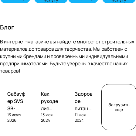
Блог
В интернет-магазине вы найдете многое: от строительных
материалов до товаров для творчества. Мы работаем с
крупными брендами и проверенными индивидуальными
предпринимателями. Будьте уверены в качестве наших
товаров!
Обзоры
Советы
Творчество
Сабвуф
Как
Здоров
сабвуферов
покупателям
ер SVS
рукоде
ое
Загрузить
SB-
лие
питание
еще
13 июля
13 мая
11 мая
1000
помога
без
2026
2024
2024
Pro
ет
глютен
развива
а: как