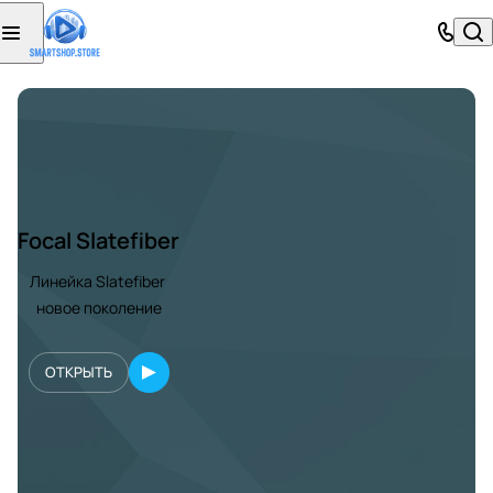
Focal Slatefiber
Линейка Slatefiber
новое поколение
ОТКРЫТЬ