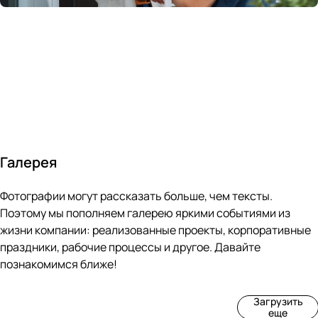
России
в
70&#37;
с
за 24
течение
всем
ведущими
часа
10 минут
покупателям
производите
Галерея
4
3
4
3
Фотографии могут рассказать больше, чем тексты.
фот
фот
фот
фот
о
о
о
о
Поэтому мы пополняем галерею яркими событиями из
Пр
Рек
Вы
Ма
жизни компании: реализованные проекты, корпоративные
оиз
онс
ста
рке
праздники, рабочие процессы и другое. Давайте
вод
тру
вка
т
познакомимся ближе!
ств
кци
«М
«Ар
о
я
ир
т-
Загрузить
нов
зда
ко
баз
еще