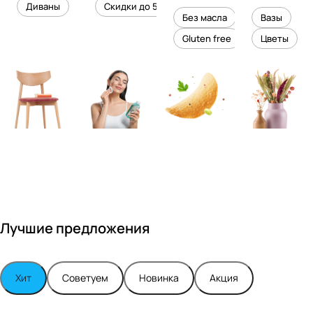
уровень
ного
Диваны
Скидки до 50%
дизайне
кожи
холесте
уюта в
Без масла
Вазы
ром
рина
вашем
Gluten free
Цветы
Максимо
интерье
м
ре
Турским
Лучшие предложения
Хит
Советуем
Новинка
Акция