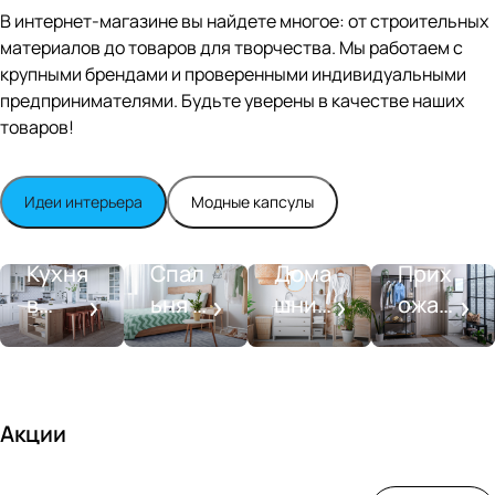
Editio
В интернет-магазине вы найдете многое: от строительных
n
материалов до товаров для творчества. Мы работаем с
Whit
крупными брендами и проверенными индивидуальными
e
satin
предпринимателями. Будьте уверены в качестве наших
товаров!
Идеи интерьера
Модные капсулы
Прихожа
Кухня
Спальня
Ванная
я
Кухня
Спал
Дома
Прих
в
ьня в
шний
ожая
стиле
совре
SPA-
со
моде
менн
салон
вкусо
рн
ом
м
стиле
Акции