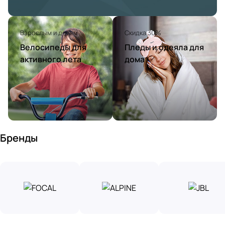
Взрослым и детям
Скидка 30%
Велосипеды для
Пледы и одеяла для
активного лета
дома
Бренды