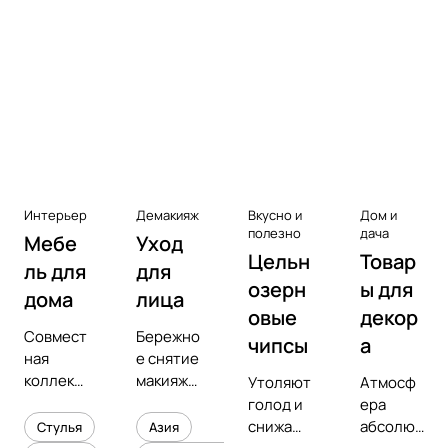
Аксессуары к виниловым
проигрывателям
Чистота
Интерьер
Демакияж
Вкусно и
Дом и
полезно
дача
Мебе
Уход
Цельн
Товар
ль для
для
озерн
ы для
дома
лица
овые
декор
Совмест
Бережно
чипсы
а
ная
е снятие
коллекц
макияжа
Утоляют
Атмосф
ия с
и
голод и
ера
предмет
увлажне
снижают
абсолют
Стулья
Азия
ным
ние