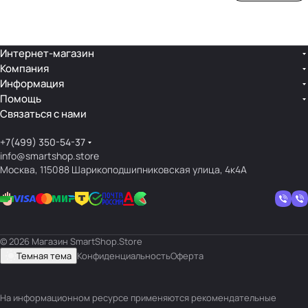
ой
ния
шек
ар»
лин
»
ейк
и
Интернет-магазин
Компания
кос
Информация
мет
Помощь
ики
Связаться с нами
+7(499) 350-54-37
info@smartshop.store
Москва, 115088 Шарикоподшипниковская улица, 4к4А
© 2026 Магазин SmartShop.Store
Темная тема
Конфиденциальность
Оферта
На информационном ресурсе применяются
рекомендательные