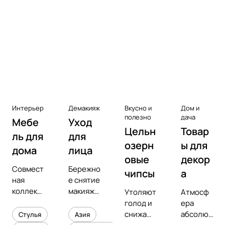
Аксессуары к виниловым
проигрывателям
Чистота
Интерьер
Демакияж
Вкусно и
Дом и
полезно
дача
Мебе
Уход
Цельн
Товар
ль для
для
озерн
ы для
дома
лица
овые
декор
Совмест
Бережно
чипсы
а
ная
е снятие
коллекц
макияжа
Утоляют
Атмосф
ия с
и
голод и
ера
предмет
увлажне
снижают
абсолют
Стулья
Азия
ным
ние