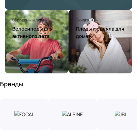
Взрослым и детям
Скидка 30%
Велосипеды для
Пледы и одеяла для
активного лета
дома
Бренды