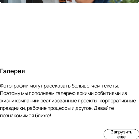
России
в
70&#37;
с
за 24
течение
всем
ведущими
часа
10 минут
покупателям
производите
Галерея
4
3
4
3
Фотографии могут рассказать больше, чем тексты.
фот
фот
фот
фот
о
о
о
о
Поэтому мы пополняем галерею яркими событиями из
Пр
Рек
Вы
Ма
жизни компании: реализованные проекты, корпоративные
оиз
онс
ста
рке
праздники, рабочие процессы и другое. Давайте
вод
тру
вка
т
познакомимся ближе!
ств
кци
«М
«Ар
о
я
ир
т-
Загрузить
нов
зда
ко
баз
еще