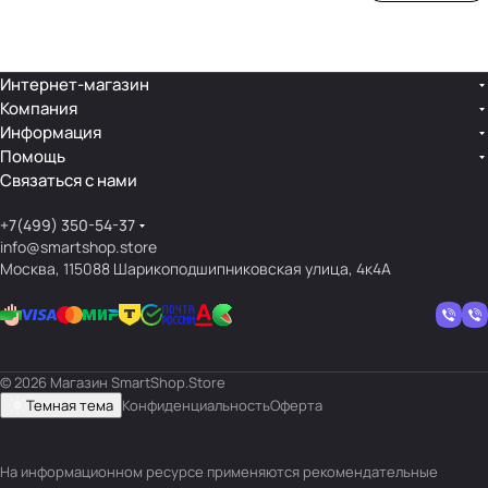
ой
ния
шек
ар»
лин
»
ейк
и
Интернет-магазин
Компания
кос
Информация
мет
Помощь
ики
Связаться с нами
+7(499) 350-54-37
info@smartshop.store
Москва, 115088 Шарикоподшипниковская улица, 4к4А
© 2026 Магазин SmartShop.Store
Темная тема
Конфиденциальность
Оферта
На информационном ресурсе применяются
рекомендательные