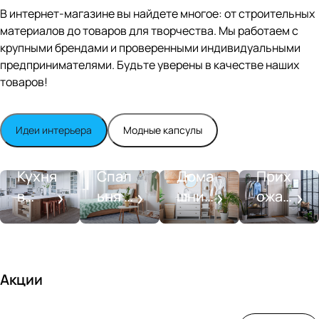
Editio
В интернет-магазине вы найдете многое: от строительных
n
материалов до товаров для творчества. Мы работаем с
Whit
крупными брендами и проверенными индивидуальными
e
satin
предпринимателями. Будьте уверены в качестве наших
товаров!
Идеи интерьера
Модные капсулы
Прихожа
Кухня
Спальня
Ванная
я
Кухня
Спал
Дома
Прих
в
ьня в
шний
ожая
стиле
совре
SPA-
со
моде
менн
салон
вкусо
рн
ом
м
стиле
Акции