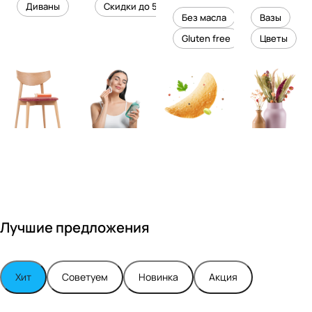
уровень
ного
Диваны
Скидки до 50%
дизайне
кожи
холесте
уюта в
Без масла
Вазы
ром
рина
вашем
Gluten free
Цветы
Максимо
интерье
м
ре
Турским
Лучшие предложения
Хит
Советуем
Новинка
Акция