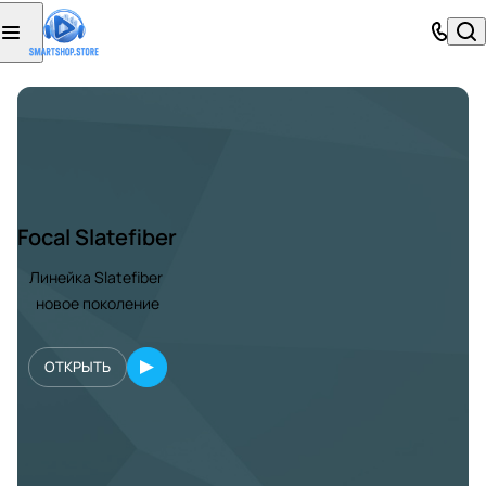
Focal Slatefiber
Линейка Slatefiber
новое поколение
ОТКРЫТЬ