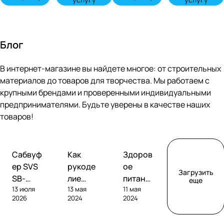
Блог
В интернет-магазине вы найдете многое: от строительных
материалов до товаров для творчества. Мы работаем с
крупными брендами и проверенными индивидуальными
предпринимателями. Будьте уверены в качестве наших
товаров!
Обзоры
Советы
Творчество
Сабвуф
Как
Здоров
сабвуферов
покупателям
ер SVS
рукоде
ое
Загрузить
SB-
лие
питание
еще
13 июля
13 мая
11 мая
1000
помога
без
2026
2024
2024
Pro
ет
глютен
развива
а: как