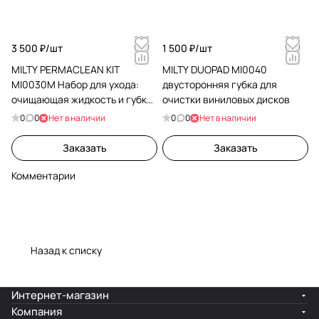
3 500 ₽/
шт
1 500 ₽/
шт
MILTY PERMACLEAN KIT
MILTY DUOPAD MI0040
MI0030M Набор для ухода:
двусторонняя губка для
очищающая жидкость и губка
очистки виниловых дисков
для виниловых дисков
0
0
Нет в наличии
0
0
Нет в наличии
Заказать
Заказать
Комментарии
Назад к списку
Интернет-магазин
Компания