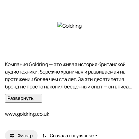
Компания Goldring — это живая история британской
аудиотехники, бережно хранимая и развиваемая на
протяжении более чем ста лет. За эти десятилетия
бренд не просто накопил бесценный опыт — он вписал
своё имя в летопись звуковоспроизведения, став
синонимом безупречного качества, смелых инноваций
и надёжности, проверенной временем.
www.goldring.co.uk
С самых первых шагов в мире граммофонных
пластинок Goldring неизменно стремился к
Фильтр
Сначала популярные
совершенству: каждая разработка становилась