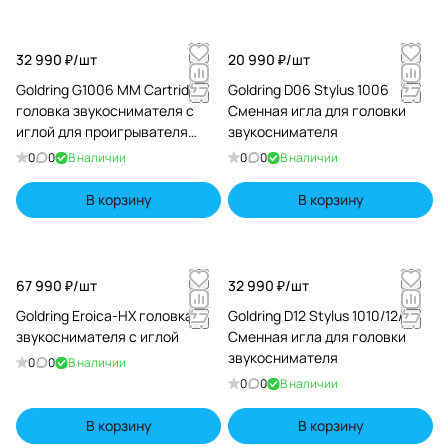
32 990 ₽/
шт
20 990 ₽/
шт
Goldring G1006 MM Cartridge
Goldring D06 Stylus 1006
головка звукоснимателя с
Сменная игла для головки
иглой для проигрывателя
звукоснимателя
виниловых дисков
0
0
В наличии
0
0
В наличии
В корзину
В корзину
67 990 ₽/
шт
32 990 ₽/
шт
Goldring Eroica-HX головка
Goldring D12 Stylus 1010/12/GX
звукоснимателя с иглой
Сменная игла для головки
звукоснимателя
0
0
В наличии
0
0
В наличии
В корзину
В корзину