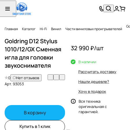
Go
Главная
Каталог
Hi-Fi
Винил
Части виниловых проигрывателей
Goldring D12 Stylus
32 990 ₽/
шт
1010/12/GX Сменная
игла для головки
В наличии
звукоснимателя
Рассчитать доставку
0
Нет отзывов
Нашли дешевле?
Арт.
93053
Хочу в подарок
Вся техника
оригинальная с
гарантией.
В корзину
Купить в 1 клик