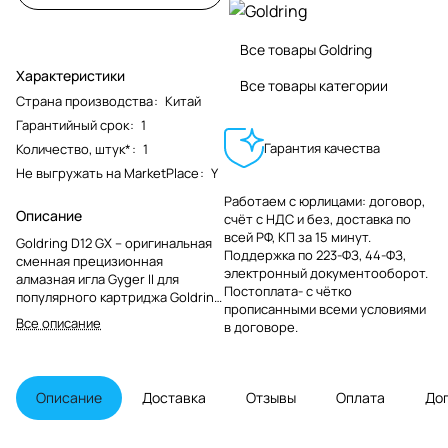
Все товары Goldring
Характеристики
Все товары категории
Страна производства
:
Китай
Гарантийный срок
:
1
Гарантия качества
Количество, штук*
:
1
Не выгружать на MarketPlace
:
Y
Работаем с юрлицами: договор,
Описание
счёт с НДС и без, доставка по
всей РФ, КП за 15 минут.
Goldring D12 GX – оригинальная
Поддержка по 223-ФЗ, 44-ФЗ,
сменная прецизионная
электронный документооборот.
алмазная игла Gyger II для
Постоплата- с чётко
популярного картриджа Goldring
прописанными всеми условиями
1012 GX. Данное решение
Все описание
в договоре.
характеризуется высокой
трековой устойчивостью и
способностью с высокой
точностью извлекать звуковую
Описание
Доставка
Отзывы
Оплата
До
информацию из канавки трека
винилового диска.