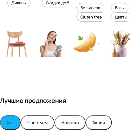
уровень
ного
Диваны
Скидки до 50%
дизайне
кожи
холесте
уюта в
Без масла
Вазы
ром
рина
вашем
Gluten free
Цветы
Максимо
интерье
м
ре
Турским
Лучшие предложения
Хит
Советуем
Новинка
Акция