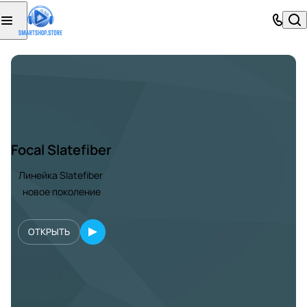
Focal Slatefiber
Линейка Slatefiber
новое поколение
ОТКРЫТЬ