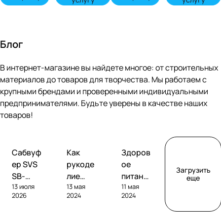
Блог
В интернет-магазине вы найдете многое: от строительных
материалов до товаров для творчества. Мы работаем с
крупными брендами и проверенными индивидуальными
предпринимателями. Будьте уверены в качестве наших
товаров!
Обзоры
Советы
Творчество
Сабвуф
Как
Здоров
сабвуферов
покупателям
ер SVS
рукоде
ое
Загрузить
SB-
лие
питание
еще
13 июля
13 мая
11 мая
1000
помога
без
2026
2024
2024
Pro
ет
глютен
развива
а: как