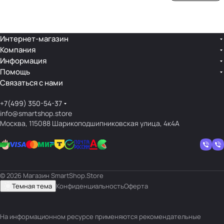
ой
ния
шек
ар»
лин
»
ейк
и
Интернет-магазин
Компания
кос
Информация
мет
Помощь
ики
Связаться с нами
+7(499) 350-54-37
info@smartshop.store
Москва, 115088 Шарикоподшипниковская улица, 4к4А
© 2026 Магазин SmartShop.Store
Темная тема
Конфиденциальность
Оферта
На информационном ресурсе применяются
рекомендательные