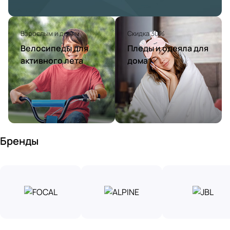
Взрослым и детям
Скидка 30%
Велосипеды для
Пледы и одеяла для
активного лета
дома
Бренды