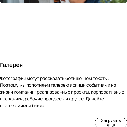
России
в
70&#37;
с
за 24
течение
всем
ведущими
часа
10 минут
покупателям
производите
Галерея
4
3
4
3
Фотографии могут рассказать больше, чем тексты.
фот
фот
фот
фот
о
о
о
о
Поэтому мы пополняем галерею яркими событиями из
Пр
Рек
Вы
Ма
жизни компании: реализованные проекты, корпоративные
оиз
онс
ста
рке
праздники, рабочие процессы и другое. Давайте
вод
тру
вка
т
познакомимся ближе!
ств
кци
«М
«Ар
о
я
ир
т-
Загрузить
нов
зда
ко
баз
еще