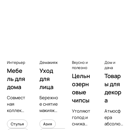
Аксессуары к виниловым
проигрывателям
Чистота
Интерьер
Демакияж
Вкусно и
Дом и
полезно
дача
Мебе
Уход
Цельн
Товар
ль для
для
озерн
ы для
дома
лица
овые
декор
Совмест
Бережно
чипсы
а
ная
е снятие
коллекц
макияжа
Утоляют
Атмосф
ия с
и
голод и
ера
предмет
увлажне
снижают
абсолют
Стулья
Азия
ным
ние