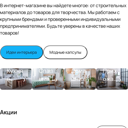
Editio
В интернет-магазине вы найдете многое: от строительных
n
материалов до товаров для творчества. Мы работаем с
Whit
крупными брендами и проверенными индивидуальными
e
satin
предпринимателями. Будьте уверены в качестве наших
товаров!
Идеи интерьера
Модные капсулы
Прихожа
Кухня
Спальня
Ванная
я
Кухня
Спал
Дома
Прих
в
ьня в
шний
ожая
стиле
совре
SPA-
со
моде
менн
салон
вкусо
рн
ом
м
стиле
Акции