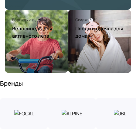
Взрослым и детям
Скидка 30%
Велосипеды для
Пледы и одеяла для
активного лета
дома
Бренды