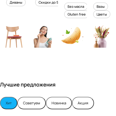
уровень
ного
Диваны
Скидки до 50%
дизайне
кожи
холесте
уюта в
Без масла
Вазы
ром
рина
вашем
Gluten free
Цветы
Максимо
интерье
м
ре
Турским
Лучшие предложения
Хит
Советуем
Новинка
Акция