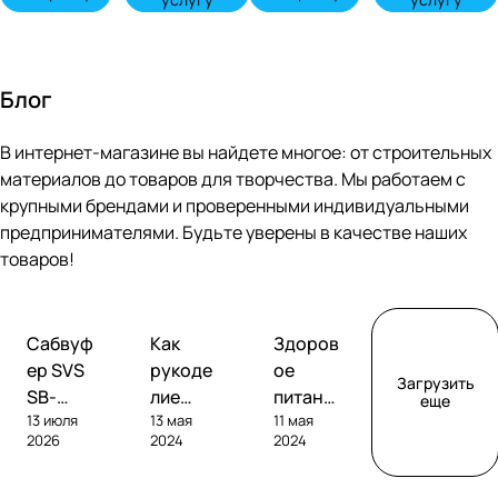
Блог
В интернет-магазине вы найдете многое: от строительных
материалов до товаров для творчества. Мы работаем с
крупными брендами и проверенными индивидуальными
предпринимателями. Будьте уверены в качестве наших
товаров!
Обзоры
Советы
Творчество
Сабвуф
Как
Здоров
сабвуферов
покупателям
ер SVS
рукоде
ое
Загрузить
SB-
лие
питание
еще
13 июля
13 мая
11 мая
1000
помога
без
2026
2024
2024
Pro
ет
глютен
развива
а: как