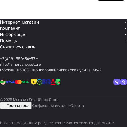
ой
ния
шек
ар»
лин
»
ейк
и
Интернет-магазин
Компания
кос
Информация
мет
Помощь
ики
Связаться с нами
+7(499) 350-54-37
info@smartshop.store
Москва, 115088 Шарикоподшипниковская улица, 4к4А
© 2026 Магазин SmartShop.Store
Темная тема
Конфиденциальность
Оферта
На информационном ресурсе применяются
рекомендательные