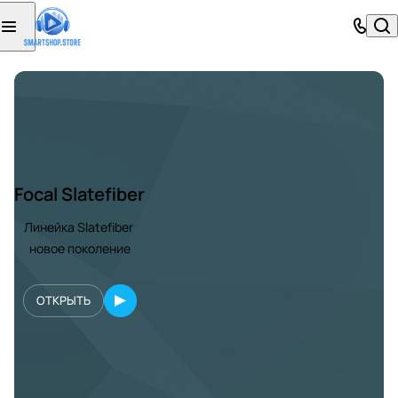
Focal Slatefiber
Линейка Slatefiber
новое поколение
ОТКРЫТЬ