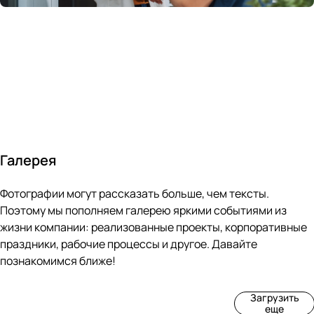
России
в
70&#37;
с
за 24
течение
всем
ведущими
часа
10 минут
покупателям
производите
Галерея
4
3
4
3
Фотографии могут рассказать больше, чем тексты.
фот
фот
фот
фот
о
о
о
о
Поэтому мы пополняем галерею яркими событиями из
Пр
Рек
Вы
Ма
жизни компании: реализованные проекты, корпоративные
оиз
онс
ста
рке
праздники, рабочие процессы и другое. Давайте
вод
тру
вка
т
познакомимся ближе!
ств
кци
«М
«Ар
о
я
ир
т-
Загрузить
нов
зда
ко
баз
еще