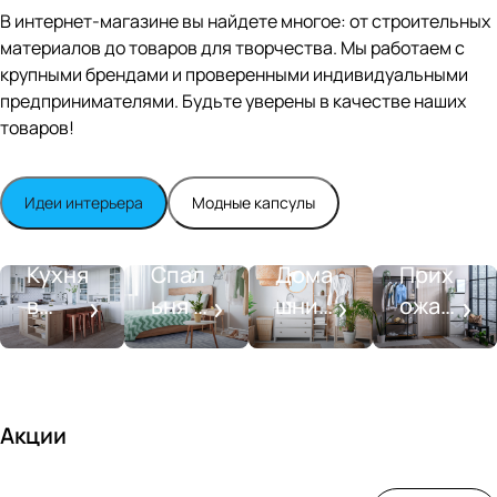
Editio
В интернет-магазине вы найдете многое: от строительных
n
материалов до товаров для творчества. Мы работаем с
Whit
крупными брендами и проверенными индивидуальными
e
satin
предпринимателями. Будьте уверены в качестве наших
товаров!
Идеи интерьера
Модные капсулы
Прихожа
Кухня
Спальня
Ванная
я
Кухня
Спал
Дома
Прих
в
ьня в
шний
ожая
стиле
совре
SPA-
со
моде
менн
салон
вкусо
рн
ом
м
стиле
Акции