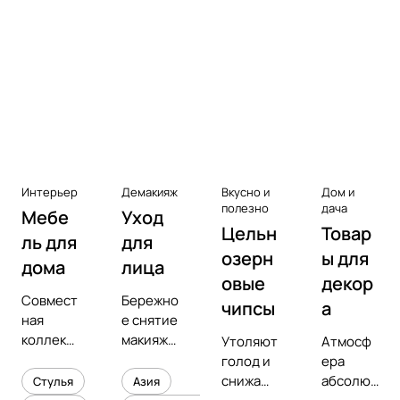
Аксессуары к виниловым
проигрывателям
Чистота
Интерьер
Демакияж
Вкусно и
Дом и
полезно
дача
Мебе
Уход
Цельн
Товар
ль для
для
озерн
ы для
дома
лица
овые
декор
Совмест
Бережно
чипсы
а
ная
е снятие
коллекц
макияжа
Утоляют
Атмосф
ия с
и
голод и
ера
предмет
увлажне
снижают
абсолют
Стулья
Азия
ным
ние