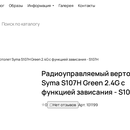
лог
Образы
Информация
Галерея
Контакты
толет Syma S107H Green 2.4G с функцией зависания - S107H
Радиоуправляемый верт
Syma S107H Green 2.4G с
функцией зависания - S1
0
Нет отзывов
Арт.
101199