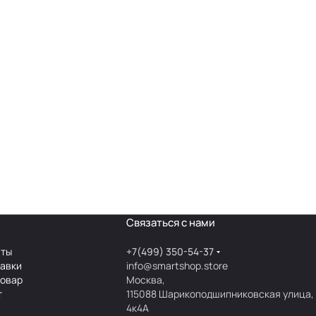
Связаться с нами
аты
+7(499) 350-54-37
тавки
info@smartshop.store
товар
Москва,
т
115088 Шарикоподшипниковская улица,
4к4А