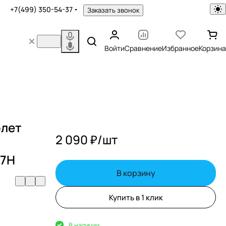
+7(499) 350-54-37
Заказать звонок
Войти
Сравнение
Избранное
Корзина
олет
2 090 ₽/
шт
07H
В корзину
Купить в 1 клик
В наличии