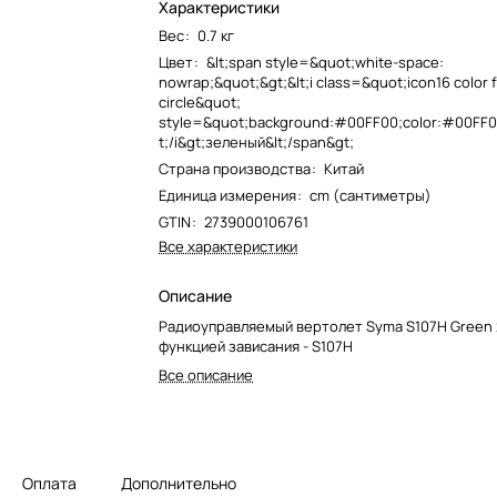
Характеристики
Вес
:
0.7 кг
Цвет
:
&lt;span style=&quot;white-space:
nowrap;&quot;&gt;&lt;i class=&quot;icon16 color f
circle&quot;
style=&quot;background:#00FF00;color:#00FF00
t;/i&gt;зеленый&lt;/span&gt;
Страна производства
:
Китай
Единица измерения
:
cm (сантиметры)
GTIN
:
2739000106761
Все характеристики
Описание
Радиоуправляемый вертолет Syma S107H Green 
функцией зависания - S107H
Все описание
Оплата
Дополнительно