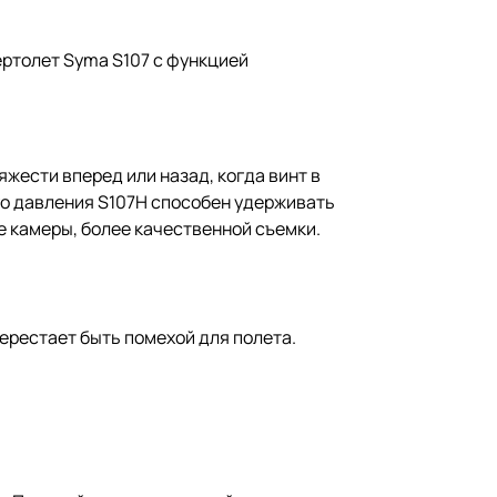
ертолет Syma S107 с функцией
жести вперед или назад, когда винт в
го давления S107H способен удерживать
е камеры, более качественной съемки.
ерестает быть помехой для полета.