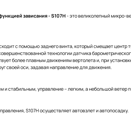
функцией зависания - S107H
- это великолепный микро-в
ходит с помощью заднего винта, который смещает центр тя
 усовершенствованной технологии датчика барометрическо
твует более плавным движениям вертолета и, при установк
уг своей оси, задавая направление для движения.
 и стабильным, управление – легким, а небольшой ветер п
правления, S107H осуществляет автовзлет и автопосадку.