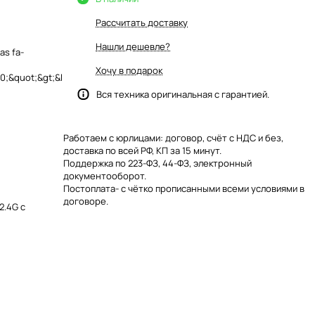
Рассчитать доставку
Нашли дешевле?
as fa-
Хочу в подарок
;&quot;&gt;&l
Вся техника оригинальная с гарантией.
Работаем с юрлицами: договор, счёт с НДС и без,
доставка по всей РФ, КП за 15 минут.
Поддержка по 223-ФЗ, 44-ФЗ, электронный
документооборот.
Постоплата- с чётко прописанными всеми условиями в
договоре.
2.4G с