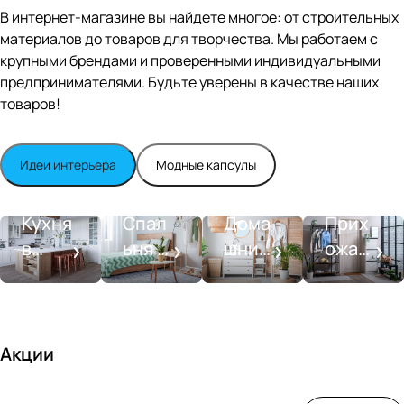
Editio
В интернет-магазине вы найдете многое: от строительных
n
материалов до товаров для творчества. Мы работаем с
Whit
крупными брендами и проверенными индивидуальными
e
satin
предпринимателями. Будьте уверены в качестве наших
товаров!
Идеи интерьера
Модные капсулы
Прихожа
Кухня
Спальня
Ванная
я
Кухня
Спал
Дома
Прих
в
ьня в
шний
ожая
стиле
совре
SPA-
со
моде
менн
салон
вкусо
рн
ом
м
стиле
Акции