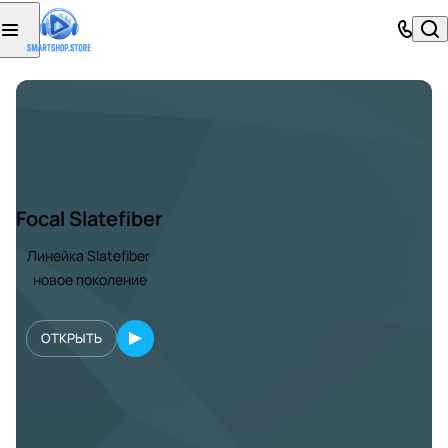
Focal Slatefiber
Линейка Slatefiber
новое поколение
ОТКРЫТЬ