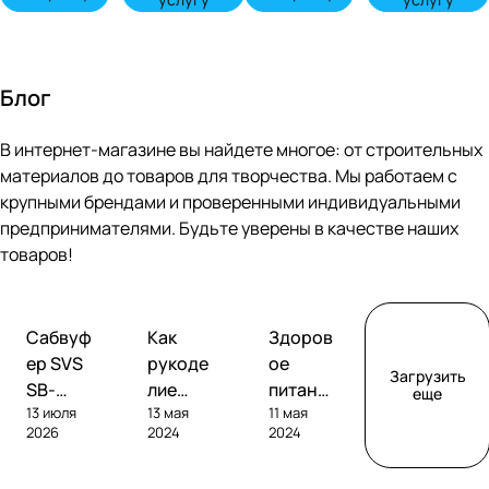
Блог
В интернет-магазине вы найдете многое: от строительных
материалов до товаров для творчества. Мы работаем с
крупными брендами и проверенными индивидуальными
предпринимателями. Будьте уверены в качестве наших
товаров!
Обзоры
Советы
Творчество
Сабвуф
Как
Здоров
сабвуферов
покупателям
ер SVS
рукоде
ое
Загрузить
SB-
лие
питание
еще
13 июля
13 мая
11 мая
1000
помога
без
2026
2024
2024
Pro
ет
глютен
развива
а: как