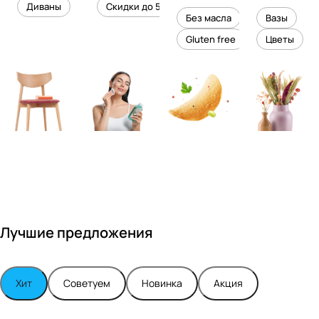
уровень
ного
Диваны
Скидки до 50%
дизайне
кожи
холесте
уюта в
Без масла
Вазы
ром
рина
вашем
Gluten free
Цветы
Максимо
интерье
м
ре
Турским
Лучшие предложения
Хит
Советуем
Новинка
Акция