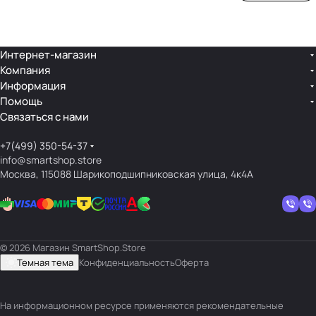
ой
ния
шек
ар»
лин
»
ейк
и
Интернет-магазин
Компания
кос
Информация
мет
Помощь
ики
Связаться с нами
+7(499) 350-54-37
info@smartshop.store
Москва, 115088 Шарикоподшипниковская улица, 4к4А
© 2026 Магазин SmartShop.Store
Темная тема
Конфиденциальность
Оферта
На информационном ресурсе применяются
рекомендательные