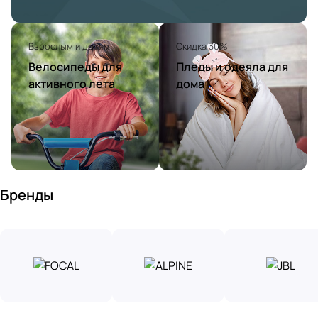
Взрослым и детям
Скидка 30%
Велосипеды для
Пледы и одеяла для
активного лета
дома
Бренды