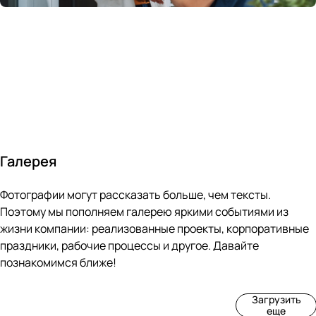
России
в
70&#37;
с
за 24
течение
всем
ведущими
часа
10 минут
покупателям
производите
Галерея
4
3
4
3
Фотографии могут рассказать больше, чем тексты.
фот
фот
фот
фот
о
о
о
о
Поэтому мы пополняем галерею яркими событиями из
Пр
Рек
Вы
Ма
жизни компании: реализованные проекты, корпоративные
оиз
онс
ста
рке
праздники, рабочие процессы и другое. Давайте
вод
тру
вка
т
познакомимся ближе!
ств
кци
«М
«Ар
о
я
ир
т-
Загрузить
нов
зда
ко
баз
еще