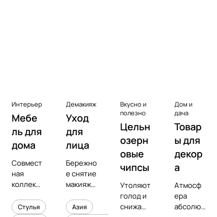
Аксессуары к виниловым
проигрывателям
Чистота
Интерьер
Демакияж
Вкусно и
Дом и
полезно
дача
Мебе
Уход
Цельн
Товар
ль для
для
озерн
ы для
дома
лица
овые
декор
Совмест
Бережно
чипсы
а
ная
е снятие
коллекц
макияжа
Утоляют
Атмосф
ия с
и
голод и
ера
предмет
увлажне
снижают
абсолют
Стулья
Азия
ным
ние