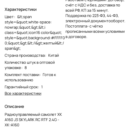
счёт с НДС и без, доставка по
Характеристики
всей РФ, КП за 15 минут.
Поддержка по 223-ФЗ, 44-ФЗ,
Цвет
:
&lt;span
электронный документооборот.
style=&quot;white-space:
Постоплата- с чётко
nowrap;&quot;&gt;&lt;i
прописанными всеми условиями
class=&quot;icon16 color&quot;
в договоре.
style=&quot;background:#FFFF0
0;&quot;&gt;&lt;/i&gt;желтый&lt;/
span&gt;
Страна производства
:
Китай
Количество штук в оптовой
упаковке
:
8
Комплект поставки
:
Готов к
использованию
Гарантийный срок
:
1
Все характеристики
Описание
Радиоуправляемый самолет XK
A160 J3 SKYLARK RC RTF 2.4G -
XK-A160