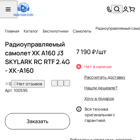
Радиоуправляемый самоле
Главная
Каталог
Беспилотники
Самолеты
Радиоуправляемый
7 190 ₽/
шт
самолет XK A160 J3
SKYLARK RC RTF 2.4G
Нет в наличии
- XK-A160
Рассчитать доставку
0
Нет отзывов
Нашли дешевле?
Арт.
100595
Хочу в подарок
Вся техника
оригинальная с
гарантией.
Заказать
Работаем с юрлицами: договор,