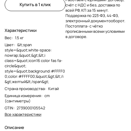
Купить в 1 клик
счёт с НДС и без, доставка по
всей РФ, КП за 15 минут.
Поддержка по 223-ФЗ, 44-ФЗ,
электронный документооборот.
Постоплата- с чётко
Характеристики
прописанными всеми условиями
в договоре.
Вес
:
1.5 кг
Цвет
:
&lt;span
style=&quot;white-space:
nowrap;&quot;&gt;&lt;i
class=&quot;icon16 color fas fa-
circle&quot;
style=&quot;background:#FFFF0
0;color:#FFFF00;&quot;&gt;&lt;/i
&gt;желтый&lt;/span&gt;
Страна производства
:
Китай
Единица измерения
:
cm
(сантиметры)
GTIN
:
2739000105542
Все характеристики
Описание