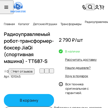
Радиоуправляемы
Главная
Каталог
Детские Игрушки
Трансформеры
Радиоуправляемый
2 790 ₽/
шт
робот-трансформер-
боксер JiaQi
В наличии
(спортивная
Рассчитать доставку
машина) - TT687-S
Нашли дешевле?
0
Нет отзывов
Хочу в подарок
Арт.
101045
Вся техника
оригинальная с
гарантией.
В корзину
Работаем с юрлицами: договор,