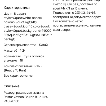
счёт с НДС и без, доставка по
Характеристики
всей РФ, КП за 15 минут.
Поддержка по 223-ФЗ, 44-ФЗ,
Цвет
:
&lt;span
электронный документооборот.
style=&quot;white-space:
Постоплата- с чётко
nowrap;&quot;&gt;&lt;i
прописанными всеми условиями
class=&quot;icon16 color&quot;
в договоре.
style=&quot;background:#0000
FF;&quot;&gt;&lt;/i&gt;синий&lt;/s
pan&gt;
Страна производства
:
Китай
Масштаб
:
1:24
Количество штук в оптовой
упаковке
:
18
Комплект поставки
:
RTR -
(Ready To Run)
Все характеристики
Описание
Радиоуправляемая машина
Rastar Veyron Chiron Blue 1:24 -
RAS-76100