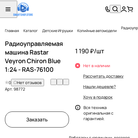
Радиоупра
Главная
Каталог
Детские Игрушки
Копийные автомодели
Радиоуправляемая
1 190 ₽/
шт
машина Rastar
Veyron Chiron Blue
Нет в наличии
1:24 - RAS-76100
Рассчитать доставку
0
Нет отзывов
Нашли дешевле?
Арт.
98772
Хочу в подарок
Вся техника
оригинальная с
гарантией.
Заказать
Работаем с юрлицами: договор,