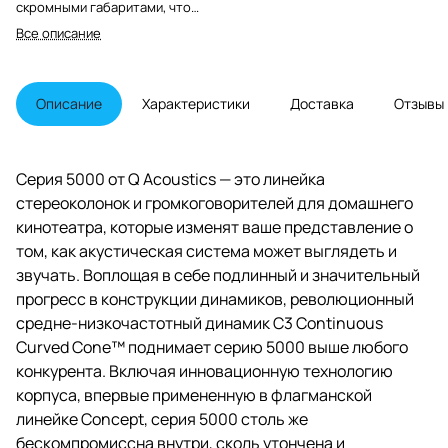
скромными габаритами, что
означает, что она идеально
Все описание
подходит для тех помещений,
где пространство ограничено,
но сильно хочется
полномасштабного звукового, а
Описание
Характеристики
Доставка
Отзывы
также визуального
удовольствия.
Серия 5000 от Q Acoustics — это линейка
стереоколонок и громкоговорителей для домашнего
кинотеатра, которые изменят ваше представление о
том, как акустическая система может выглядеть и
звучать. Воплощая в себе подлинный и значительный
прогресс в конструкции динамиков, революционный
средне-низкочастотный динамик C3 Continuous
Curved Cone™ поднимает серию 5000 выше любого
конкурента. Включая инновационную технологию
корпуса, впервые примененную в флагманской
линейке Concept, серия 5000 столь же
бескомпромиссна внутри, сколь утончена и