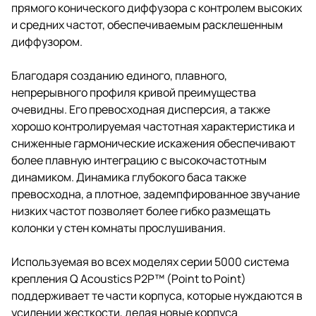
прямого конического диффузора с контролем высоких
и средних частот, обеспечиваемым расклешенным
диффузором.
Благодаря созданию единого, плавного,
непрерывного профиля кривой преимущества
очевидны. Его превосходная дисперсия, а также
хорошо контролируемая частотная характеристика и
сниженные гармонические искажения обеспечивают
более плавную интеграцию с высокочастотным
динамиком. Динамика глубокого баса также
превосходна, а плотное, задемпфированное звучание
низких частот позволяет более гибко размещать
колонки у стен комнаты прослушивания.
Используемая во всех моделях серии 5000 система
крепления Q Acoustics P2P™ (Point to Point)
поддерживает те части корпуса, которые нуждаются в
усилении жесткости, делая новые корпуса