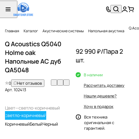
Q Aco
Главная
Каталог
Акустические системы
Напольная акустика
Q Acoustics Q5040
92 990 ₽/
Пара 2
Holme oak
шт.
Напольные АС дуб
QA5048
В наличии
0
Нет отзывов
Рассчитать доставку
Арт.
102413
Нашли дешевле?
Хочу в подарок
Цвет
—
светло-коричневый
светло-коричневый
Вся техника
оригинальная с
Коричневый
Белый
Черный
гарантией.