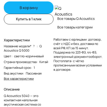
В корзину
Все товары Q Acoustics
Купить в 1 клик
Все товары категории
Работаем с юрлицами: договор,
Характеристики
счёт с НДС и без, доставка по
Название модели*
:
Q
?
всей РФ, КП за 15 минут.
Acoustics Q 5000
Поддержка по 223-ФЗ, 44-ФЗ,
Цвет
:
светло-коричневый
электронный документооборот.
Постоплата- с чётко
Страна производства
:
Китай
прописанными всеми условиями
Гарантийный срок
:
1
в договоре.
Вид акустики
:
Пассивная
Все характеристики
Описание
Q Acoustics 5040 — это
компактная напольная
акустическая система со