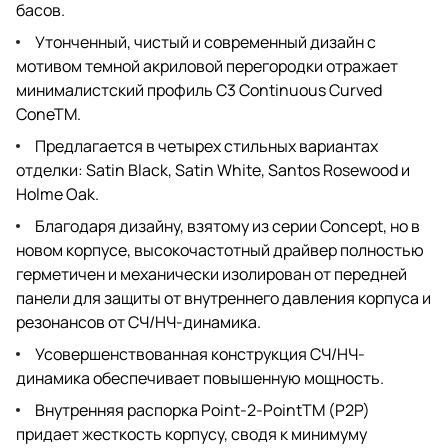
басов.
Утонченный, чистый и современный дизайн с
мотивом темной акриловой перегородки отражает
минималистский профиль C3 Continuous Curved
ConeTM.
Предлагается в четырех стильных вариантах
отделки: Satin Black, Satin White, Santos Rosewood и
Holme Oak.
Благодаря дизайну, взятому из серии Concept, но в
новом корпусе, высокочастотный драйвер полностью
герметичен и механически изолирован от передней
панели для защиты от внутреннего давления корпуса и
резонансов от СЧ/НЧ-динамика.
Усовершенствованная конструкция СЧ/НЧ-
динамика обеспечивает повышенную мощность.
Внутренняя распорка Point-2-PointTM (P2P)
придает жесткость корпусу, сводя к минимуму