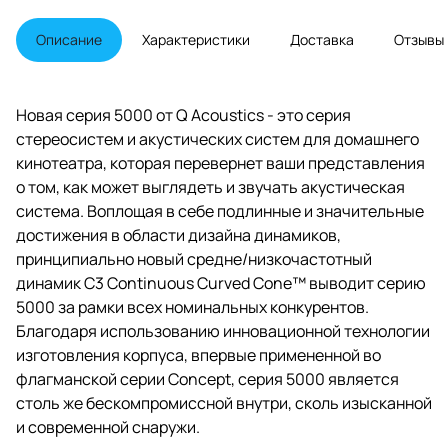
частот с твитером и
превосходную динамику басов.
Описание
Характеристики
Доставка
Отзывы
Новая серия 5000 от Q Acoustics - это серия
стереосистем и акустических систем для домашнего
кинотеатра, которая перевернет ваши представления
о том, как может выглядеть и звучать акустическая
система. Воплощая в себе подлинные и значительные
достижения в области дизайна динамиков,
принципиально новый средне/низкочастотный
динамик C3 Continuous Curved Cone™ выводит серию
5000 за рамки всех номинальных конкурентов.
Благодаря использованию инновационной технологии
изготовления корпуса, впервые примененной во
флагманской серии Concept, серия 5000 является
столь же бескомпромиссной внутри, сколь изысканной
и современной снаружи.