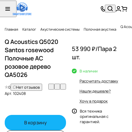
Q Acou
Главная
Каталог
Акустические системы
Полочная акустика
Q Acoustics Q5020
53 990 ₽/
Пара 2
Santos rosewood
шт.
Полочные АС
розовое дерево
В наличии
QA5026
Рассчитать доставку
0
Нет отзывов
Нашли дешевле?
Арт.
102408
Хочу в подарок
Вся техника
оригинальная с
гарантией.
В корзину