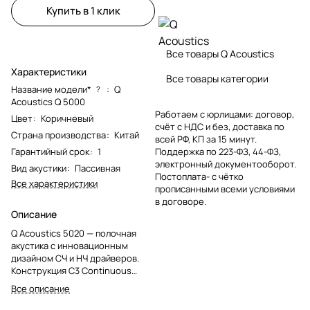
Купить в 1 клик
Все товары Q Acoustics
Характеристики
Все товары категории
Название модели*
:
Q
?
Acoustics Q 5000
Работаем с юрлицами: договор,
Цвет
:
Коричневый
счёт с НДС и без, доставка по
Страна производства
:
Китай
всей РФ, КП за 15 минут.
Гарантийный срок
:
1
Поддержка по 223-ФЗ, 44-ФЗ,
электронный документооборот.
Вид акустики
:
Пассивная
Постоплата- с чётко
Все характеристики
прописанными всеми условиями
в договоре.
Описание
Q Acoustics 5020 — полочная
акустика с инновационным
дизайном СЧ и НЧ драйверов.
Конструкция C3 Continuous
Curved ConeTM в СЧ/НЧ
Все описание
динамике обеспечивает более
плавную интеграцию высоких