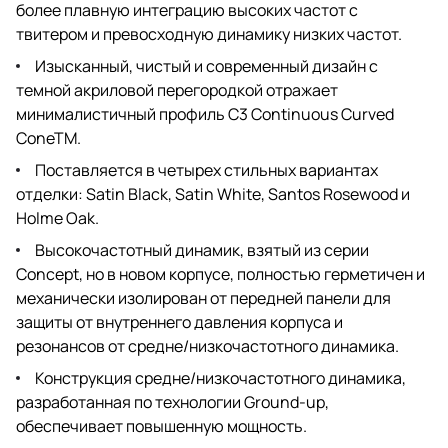
более плавную интеграцию высоких частот с
твитером и превосходную динамику низких частот.
Изысканный, чистый и современный дизайн с
темной акриловой перегородкой отражает
минималистичный профиль C3 Continuous Curved
ConeTM.
Поставляется в четырех стильных вариантах
отделки: Satin Black, Satin White, Santos Rosewood и
Holme Oak.
Высокочастотный динамик, взятый из серии
Concept, но в новом корпусе, полностью герметичен и
механически изолирован от передней панели для
защиты от внутреннего давления корпуса и
резонансов от средне/низкочастотного динамика.
Конструкция средне/низкочастотного динамика,
разработанная по технологии Ground-up,
обеспечивает повышенную мощность.