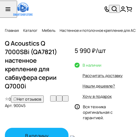
Главная
Каталог
Мебель
Настенное и потолочное крепление для АС
Q Acoustics Q
5 990 ₽/
шт
7000SBi (QA7821)
настенное
В наличии
крепление для
Рассчитать доставку
сабвуфера серии
Q7000i
Нашли дешевле?
Хочу в подарок
0
Нет отзывов
Арт.
90045
Вся техника
оригинальная с
гарантией.
В корзину