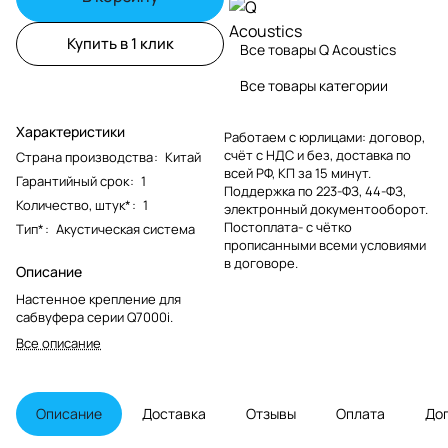
Купить в 1 клик
Все товары Q Acoustics
Все товары категории
Характеристики
Работаем с юрлицами: договор,
счёт с НДС и без, доставка по
Страна производства
:
Китай
всей РФ, КП за 15 минут.
Гарантийный срок
:
1
Поддержка по 223-ФЗ, 44-ФЗ,
Количество, штук*
:
1
электронный документооборот.
Постоплата- с чётко
Тип*
:
Акустическая система
прописанными всеми условиями
в договоре.
Описание
Настенное крепление для
сабвуфера серии Q7000i.
Все описание
Описание
Доставка
Отзывы
Оплата
До