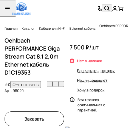
Oehlbach PERFORM
Главная
Каталог
Кабели для Hi-Fi
Ethernet кабель
Oehlbach
7 500 ₽/
шт
PERFORMANCE Giga
Stream Cat 8.1 2,0m
Нет в наличии
Ethernet кабель
Рассчитать доставку
D1C19353
Нашли дешевле?
0
Нет отзывов
Хочу в подарок
Арт.
96020
Вся техника
оригинальная с
гарантией.
Заказать