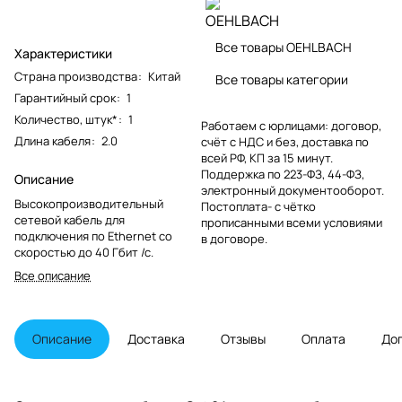
Все товары OEHLBACH
Характеристики
Страна производства
:
Китай
Все товары категории
Гарантийный срок
:
1
Количество, штук*
:
1
Работаем с юрлицами: договор,
Длина кабеля
:
2.0
счёт с НДС и без, доставка по
всей РФ, КП за 15 минут.
Поддержка по 223-ФЗ, 44-ФЗ,
Описание
электронный документооборот.
Высокопроизводительный
Постоплата- с чётко
сетевой кабель для
прописанными всеми условиями
подключения по Ethernet со
в договоре.
скоростью до 40 Гбит /с.
Все описание
Описание
Доставка
Отзывы
Оплата
До