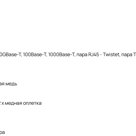
Base-T, 100Base-T, 1000Base-T, пара RJ45 - Twistet, пара T
ая медь
 х медная оплетка
ра