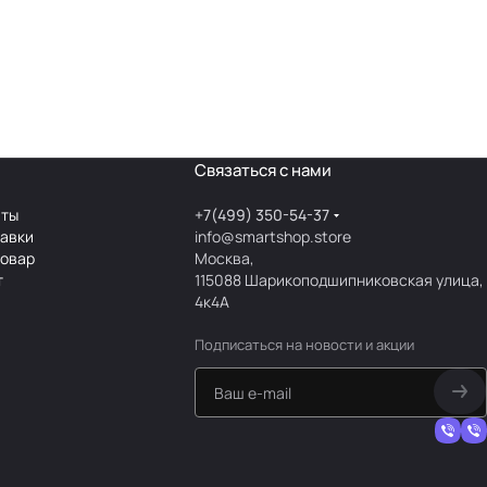
Связаться с нами
аты
+7(499) 350-54-37
тавки
info@smartshop.store
товар
Москва,
т
115088 Шарикоподшипниковская улица,
4к4А
Подписаться
на новости и акции