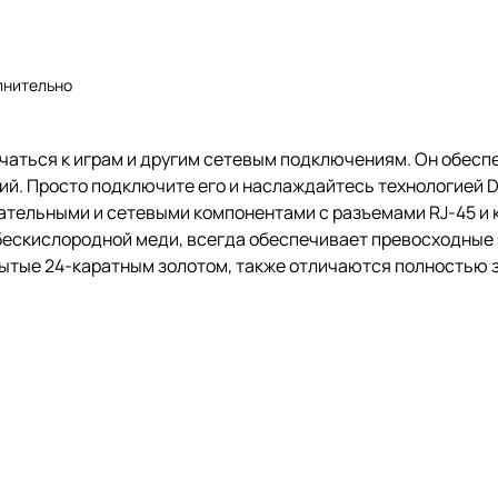
лнительно
ючаться к играм и другим сетевым подключениям. Он обесп
й. Просто подключите его и наслаждайтесь технологией Da
тельными и сетевыми компонентами с разъемами RJ-45 и ка
 бескислородной меди, всегда обеспечивает превосходные
крытые 24-каратным золотом, также отличаются полностью