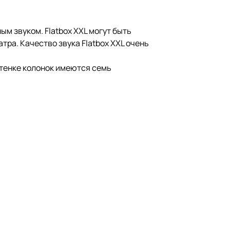
м звуком. Flatbox XXL могут быть
ра. Качество звука Flatbox XXL очень
стенке колонок имеются семь