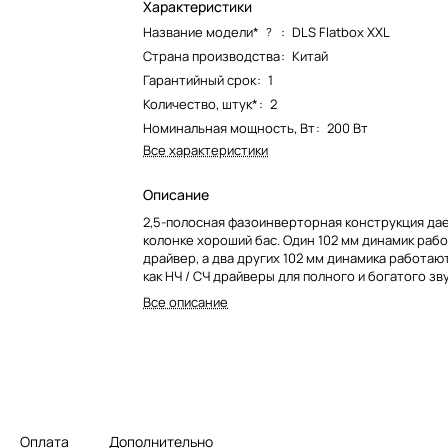
Характеристики
Название модели*
:
DLS Flatbox XXL
?
Страна производства
:
Китай
Гарантийный срок
:
1
Количество, штук*
:
2
Номинальная мощность, Вт
:
200 Вт
Все характеристики
Описание
2,5-полосная фазоинверторная конструкция дае
колонке хороший бас. Один 102 мм динамик рабо
драйвер, а два других 102 мм динамика работают
как НЧ / СЧ драйверы для полного и богатого зву
СЧ диапазоне. DLS также использует свои лучши
Все описание
динамики для кристально чистого воспроизвед
частот
Оплата
Дополнительно