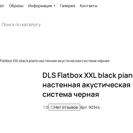
лог
Образы
Информация
Галерея
Контакты
 Flatbox XXL black piano настенная акустическая система черная
DLS Flatbox XXL black pia
настенная акустическая
система черная
0
Нет отзывов
Арт.
90344