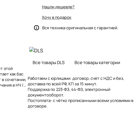
Нашли дешевле?
Хочу в подарок
Вся техника оригинальная с гарантией.
Все товары DLS
Все товары категории
т этой
тает как бас
Работаем с юрлицами: договор, счёт с НДС и без,
 в сочетании,
доставка по всей РФ, КП за 15 минут.
чания в НЧ /
Поддержка по 223-ФЗ, 44-ФЗ, электронный
е 30 мм ВЧ-
документооборот.
ения высоких
Постоплата- с чётко прописанными всеми условиями в
договоре.