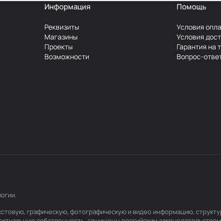
Информация
Помощь
Реквизиты
Условия опл
Магазины
Условия дос
Проекты
Гарантия на 
Возможности
Вопрос-отве
логии
.
текстовую, графическую, фотографическую и видео информацию, структ
лектуальную собственность, защищены российским законодательством