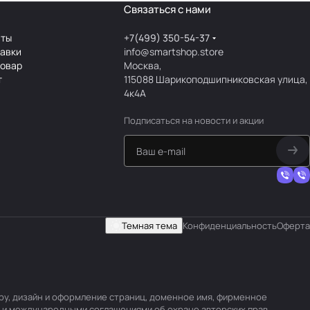
Связаться с нами
аты
+7(499) 350-54-37
тавки
info@smartshop.store
товар
Москва,
т
115088 Шарикоподшипниковская улица,
4к4А
Подписаться
на новости и акции
Темная тема
Конфиденциальность
Оферта
уру, дизайн и оформление страниц, доменное имя, фирменное
 и международными соглашениями об охране авторских прав.