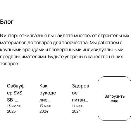
Блог
В интернет-магазине вы найдете многое: от строительных
материалов до товаров для творчества. Мы работаем с
крупными брендами и проверенными индивидуальными
предпринимателями. Будьте уверены в качестве наших
товаров!
Обзоры
Советы
Творчество
Сабвуф
Как
Здоров
сабвуферов
покупателям
ер SVS
рукоде
ое
Загрузить
SB-
лие
питание
еще
13 июля
13 мая
11 мая
1000
помога
без
2026
2024
2024
Pro
ет
глютен
развива
а: как
ть
выбрат