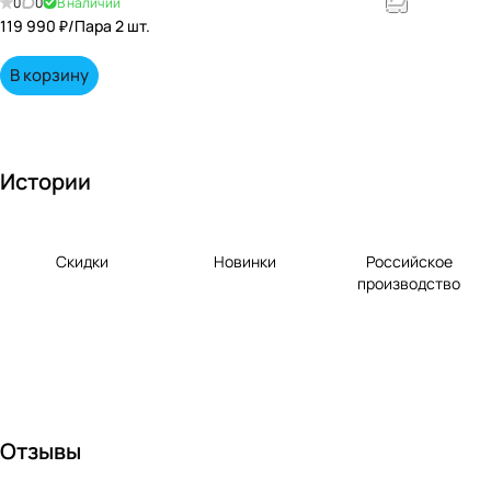
0
0
В наличии
енными
119 990 ₽/
Пара 2 шт.
вкусами по
выгодной
В корзину
цене!
Истории
Скидки
Новинки
Российское
производство
Отзывы