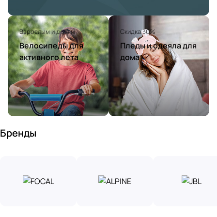
Взрослым и детям
Скидка 30%
Велосипеды для
Пледы и одеяла для
активного лета
дома
Бренды