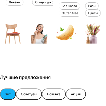
уровень
ного
Диваны
Скидки до 50%
дизайне
кожи
холесте
уюта в
Без масла
Вазы
ром
рина
вашем
Gluten free
Цветы
Максимо
интерье
м
ре
Турским
Лучшие предложения
Хит
Советуем
Новинка
Акция