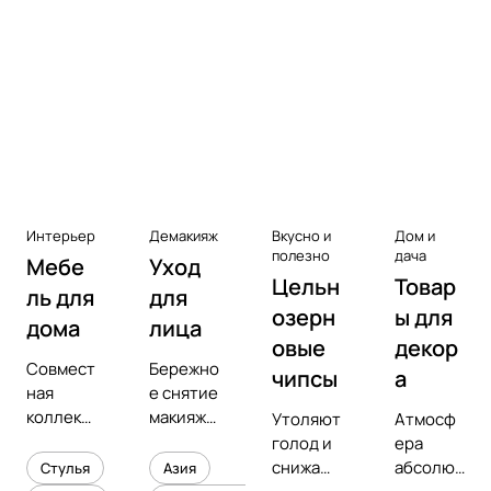
Аксессуары к виниловым
проигрывателям
Чистота
Интерьер
Демакияж
Вкусно и
Дом и
полезно
дача
Мебе
Уход
Цельн
Товар
ль для
для
озерн
ы для
дома
лица
овые
декор
Совмест
Бережно
чипсы
а
ная
е снятие
коллекц
макияжа
Утоляют
Атмосф
ия с
и
голод и
ера
предмет
увлажне
снижают
абсолют
Стулья
Азия
ным
ние