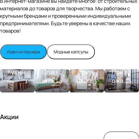
В интернет-магазине вы найдете многое: от строительных
n
White
материалов до товаров для творчества. Мы работаем с
satin
крупными брендами и проверенными индивидуальными
предпринимателями. Будьте уверены в качестве наших
товаров!
Идеи интерьера
Модные капсулы
Прихожа
Кухня
Спальня
Ванная
я
Кухня
Спал
Дома
Прих
в
ьня в
шний
ожая
стиле
совре
SPA-
со
моде
менн
салон
вкусо
рн
ом
м
стиле
Акции