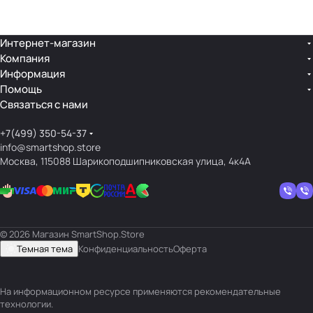
лин
»
ейк
и
Интернет-магазин
Компания
кос
Информация
мет
Помощь
ики
Связаться с нами
+7(499) 350-54-37
info@smartshop.store
Москва, 115088 Шарикоподшипниковская улица, 4к4А
© 2026 Магазин SmartShop.Store
Темная тема
Конфиденциальность
Оферта
На информационном ресурсе применяются
рекомендательные
технологии
.