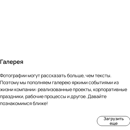
за 24
течение
всем
ведущими
часа
10 минут
покупателям
производите
Галерея
4
3
4
3
Фотографии могут рассказать больше, чем тексты.
фот
фот
фот
фот
о
о
о
о
Поэтому мы пополняем галерею яркими событиями из
Пр
Рек
Вы
Ма
жизни компании: реализованные проекты, корпоративные
оиз
онс
ста
рке
праздники, рабочие процессы и другое. Давайте
вод
тру
вка
т
познакомимся ближе!
ств
кци
«М
«Ар
о
я
ир
т-
Загрузить
нов
зда
ко
баз
еще
ой
ния
шек
ар»