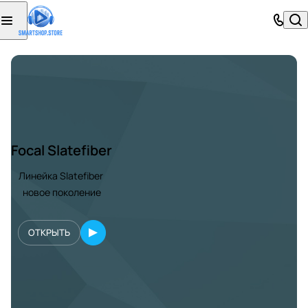
Focal Slatefiber
Линейка Slatefiber
новое поколение
ОТКРЫТЬ