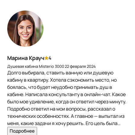
Марина Крауч
4
Душевая кабина Misterio 3000
22 февраля 2024
Долго выбирала, ставить ванную или душевую
кабину в квартиру. Хотела сэкономить место, но
боялась, что будет неудобно принимать душ в
кабине. Написала консультанту в онлайн-чат. Какое
было мое удивление, когда он ответил через минуту.
Подробно ответил на мои вопросы, рассказал о
технических особенностях. А главное — выпытал из
меня, какие задачи я хочу решить. Его цель была
помочь, а не продать! Я удивлена такому подходу.
Подробнее