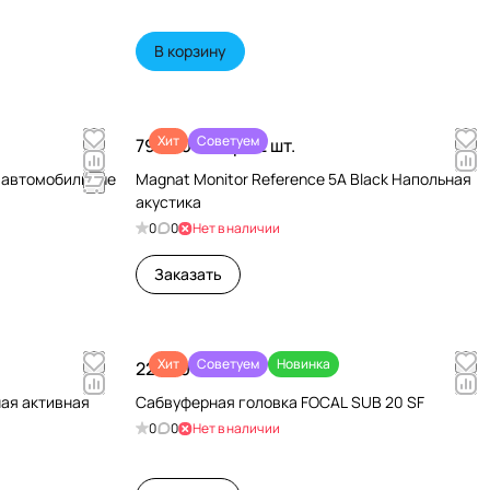
В корзину
Хит
Советуем
79 990 ₽/
Пара 2 шт.
и автомобильные
Magnat Monitor Reference 5A Black Напольная
акустика
0
0
Нет в наличии
Заказать
Хит
Советуем
Новинка
22 680 ₽/
шт
чная активная
Сабвуферная головка FOCAL SUB 20 SF
0
0
Нет в наличии