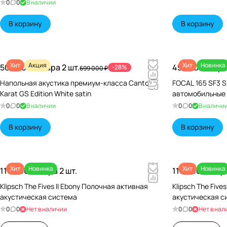
0
0
В наличии
В корзину
В корзину
Хит
Акция
Хит
Новинка
500 000 ₽/
Пара 2 шт.
45 640 ₽/
Пара
-28%
699 000 ₽
Напольная акустика премиум-класса Canton
FOCAL 165 SF3 S
Karat GS Edition White satin
автомобильные
0
0
В наличии
0
0
В наличи
В корзину
В корзину
Хит
Новинка
Хит
Новинка
119 990 ₽/
Пара 2 шт.
119 990 ₽/
Пара
Klipsch The Fives II Ebony Полочная активная
Klipsch The Five
акустическая система
акустическая с
0
0
Нет в наличии
0
0
Нет в нал