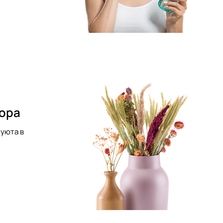
кора
уюта в