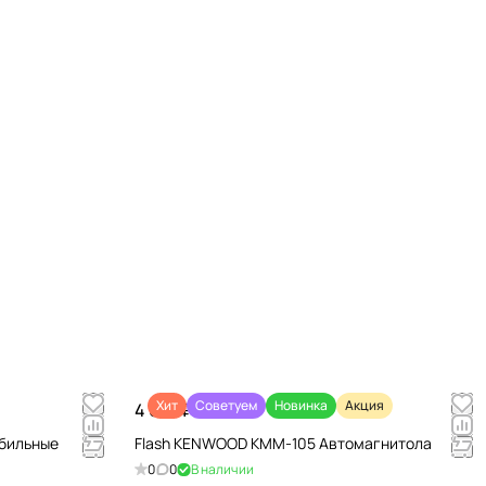
Хит
Советуем
Новинка
Акция
4 670 ₽/
шт
обильные
Flash KENWOOD KMM-105 Автомагнитола
0
0
В наличии