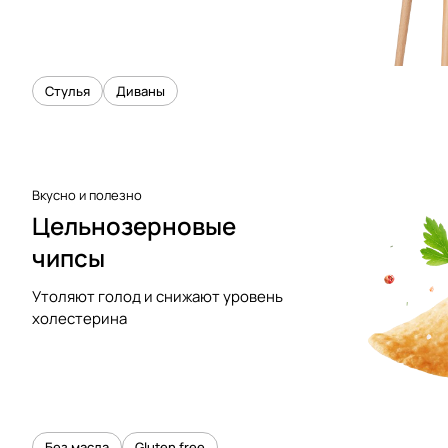
Стулья
Диваны
Вкусно и полезно
Цельнозерновые
чипсы
Утоляют голод и снижают уровень
холестерина
Без масла
Gluten free