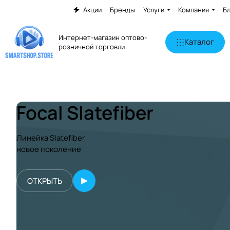
Акции
Бренды
Услуги
Компания
Б
Интернет-магазин оптово-
Каталог
розничной торговли
Focal Slatefiber
Линейка Slatefiber
новое поколение
ОТКРЫТЬ