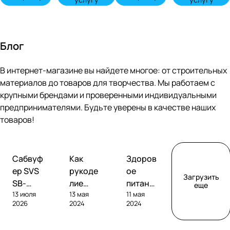
Блог
В интернет-магазине вы найдете многое: от строительных
материалов до товаров для творчества. Мы работаем с
крупными брендами и проверенными индивидуальными
предпринимателями. Будьте уверены в качестве наших
товаров!
Обзоры
Советы
Творчество
Сабвуф
Как
Здоров
сабвуферов
покупателям
ер SVS
рукоде
ое
Загрузить
SB-
лие
питание
еще
13 июля
13 мая
11 мая
1000
помога
без
2026
2024
2024
Pro
ет
глютен
развива
а: как