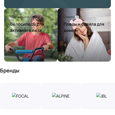
Взрослым и детям
Скидка 30%
Велосипеды для
Пледы и одеяла для
активного лета
дома
Бренды