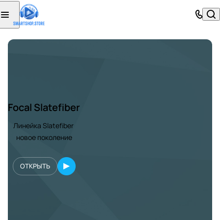
Focal Slatefiber
Линейка Slatefiber
новое поколение
ОТКРЫТЬ