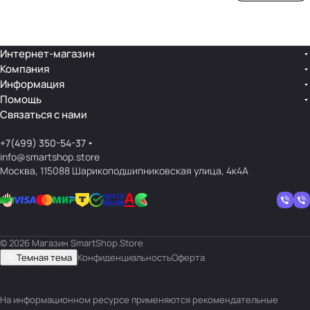
ой
ния
шек
ар»
лин
»
ейк
и
Интернет-магазин
Компания
кос
Информация
мет
Помощь
ики
Связаться с нами
+7(499) 350-54-37
info@smartshop.store
Москва, 115088 Шарикоподшипниковская улица, 4к4А
© 2026 Магазин SmartShop.Store
Темная тема
Конфиденциальность
Оферта
На информационном ресурсе применяются
рекомендательные