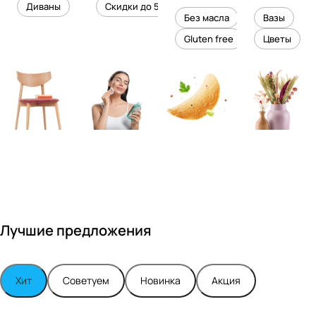
уровень
ного
Диваны
Скидки до 50%
дизайне
кожи
холесте
уюта в
Без масла
Вазы
ром
рина
вашем
Gluten free
Цветы
Максимо
интерье
м
ре
Турским
Лучшие предложения
Хит
Советуем
Новинка
Акция