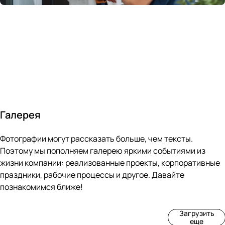
России
в
70&#37;
с
за 24
течение
всем
ведущими
часа
10 минут
покупателям
производите
Галерея
4
3
4
3
Фотографии могут рассказать больше, чем тексты.
фот
фот
фот
фот
о
о
о
о
Поэтому мы пополняем галерею яркими событиями из
Пр
Рек
Вы
Ма
жизни компании: реализованные проекты, корпоративные
оиз
онс
ста
рке
праздники, рабочие процессы и другое. Давайте
вод
тру
вка
т
познакомимся ближе!
ств
кци
«М
«Ар
о
я
ир
т-
Загрузить
нов
зда
ко
баз
еще