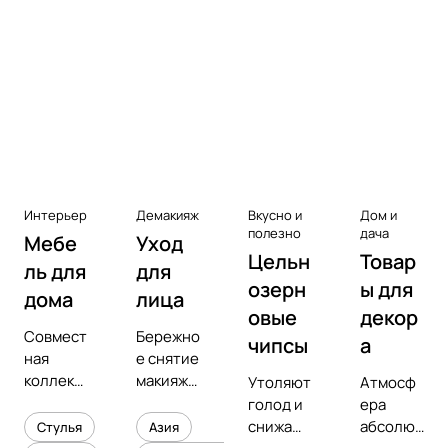
Аксессуары к виниловым
проигрывателям
Чистота
Интерьер
Демакияж
Вкусно и
Дом и
полезно
дача
Мебе
Уход
Цельн
Товар
ль для
для
озерн
ы для
дома
лица
овые
декор
Совмест
Бережно
чипсы
а
ная
е снятие
коллекц
макияжа
Утоляют
Атмосф
ия с
и
голод и
ера
предмет
увлажне
снижают
абсолют
Стулья
Азия
ным
ние