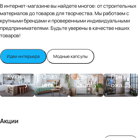
Editio
В интернет-магазине вы найдете многое: от строительных
n
материалов до товаров для творчества. Мы работаем с
Whit
крупными брендами и проверенными индивидуальными
e
satin
предпринимателями. Будьте уверены в качестве наших
товаров!
Идеи интерьера
Модные капсулы
Прихожа
Кухня
Спальня
Ванная
я
Кухня
Спал
Дома
Прих
в
ьня в
шний
ожая
стиле
совре
SPA-
со
моде
менн
салон
вкусо
рн
ом
м
стиле
Акции