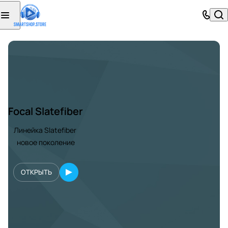
Focal Slatefiber
Линейка Slatefiber
новое поколение
ОТКРЫТЬ