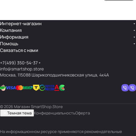
ой
ния
шек
ар»
лин
»
ейк
и
Интернет-магазин
Компания
кос
Информация
мет
Помощь
ики
Связаться с нами
+7(499) 350-54-37
info@smartshop.store
Москва, 115088 Шарикоподшипниковская улица, 4к4А
© 2026 Магазин SmartShop.Store
Темная тема
Конфиденциальность
Оферта
На информационном ресурсе применяются
рекомендательные