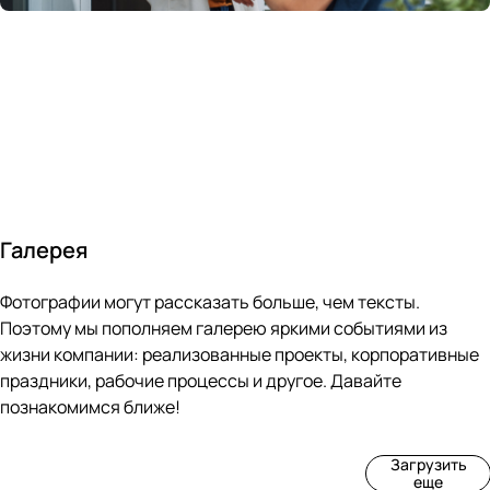
России
в
70&#37;
с
за 24
течение
всем
ведущими
часа
10 минут
покупателям
производите
Галерея
4
3
4
3
Фотографии могут рассказать больше, чем тексты.
фот
фот
фот
фот
о
о
о
о
Поэтому мы пополняем галерею яркими событиями из
Пр
Рек
Вы
Ма
жизни компании: реализованные проекты, корпоративные
оиз
онс
ста
рке
праздники, рабочие процессы и другое. Давайте
вод
тру
вка
т
познакомимся ближе!
ств
кци
«М
«Ар
о
я
ир
т-
Загрузить
нов
зда
ко
баз
еще