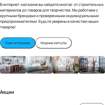
Editio
В интернет-магазине вы найдете многое: от строительных
n
материалов до товаров для творчества. Мы работаем с
Whit
крупными брендами и проверенными индивидуальными
e
satin
предпринимателями. Будьте уверены в качестве наших
товаров!
Идеи интерьера
Модные капсулы
Прихожа
Кухня
Спальня
Ванная
я
Кухня
Спал
Дома
Прих
в
ьня в
шний
ожая
стиле
совре
SPA-
со
моде
менн
салон
вкусо
рн
ом
м
стиле
Акции