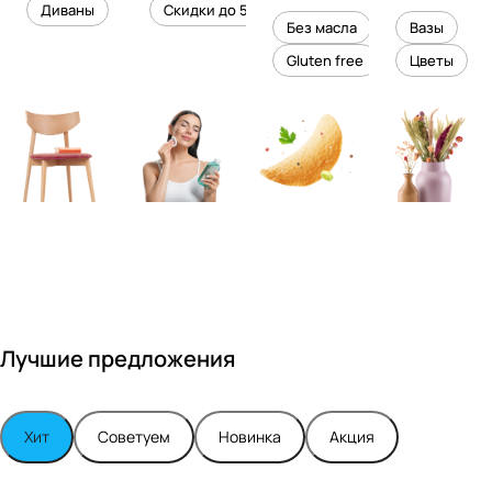
уровень
ного
Диваны
Скидки до 50%
дизайне
кожи
холесте
уюта в
Без масла
Вазы
ром
рина
вашем
Gluten free
Цветы
Максимо
интерье
м
ре
Турским
Лучшие предложения
Хит
Советуем
Новинка
Акция