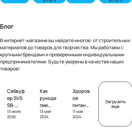
Блог
В интернет-магазине вы найдете многое: от строительных
материалов до товаров для творчества. Мы работаем с
крупными брендами и проверенными индивидуальными
предпринимателями. Будьте уверены в качестве наших
товаров!
Обзоры
Советы
Творчество
Сабвуф
Как
Здоров
сабвуферов
покупателям
ер SVS
рукоде
ое
Загрузить
SB-
лие
питание
еще
13 июля
13 мая
11 мая
1000
помога
без
2026
2024
2024
Pro
ет
глютен
развива
а: как