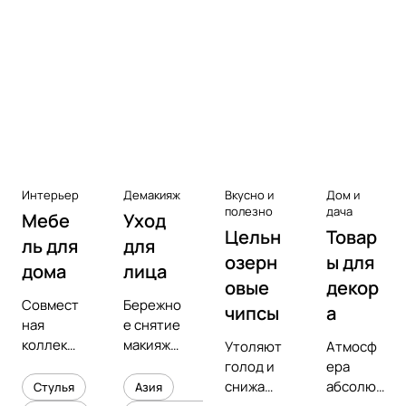
Аксессуары к виниловым
проигрывателям
Чистота
Интерьер
Демакияж
Вкусно и
Дом и
полезно
дача
Мебе
Уход
Цельн
Товар
ль для
для
озерн
ы для
дома
лица
овые
декор
Совмест
Бережно
чипсы
а
ная
е снятие
коллекц
макияжа
Утоляют
Атмосф
ия с
и
голод и
ера
предмет
увлажне
снижают
абсолют
Стулья
Азия
ным
ние