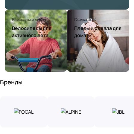
Взрослым и детям
Скидка 30%
Велосипеды для
Пледы и одеяла для
активного лета
дома
Бренды