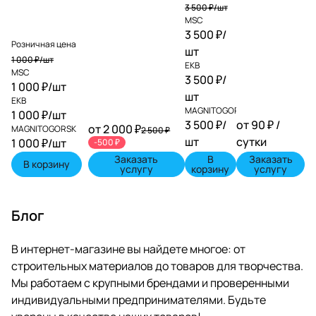
3 500 ₽/
шт
MSC
3 500 ₽/
Розничная цена
шт
1 000 ₽/
шт
EKB
MSC
3 500 ₽/
1 000 ₽/
шт
шт
EKB
MAGNITOGORSK
1 000 ₽/
шт
3 500 ₽/
от 90 ₽ /
от 2 000 ₽
MAGNITOGORSK
2 500 ₽
шт
сутки
1 000 ₽/
шт
-500 ₽
Заказать
В
Заказать
В корзину
услугу
корзину
услугу
Блог
В интернет-магазине вы найдете многое: от
строительных материалов до товаров для творчества.
Мы работаем с крупными брендами и проверенными
индивидуальными предпринимателями. Будьте