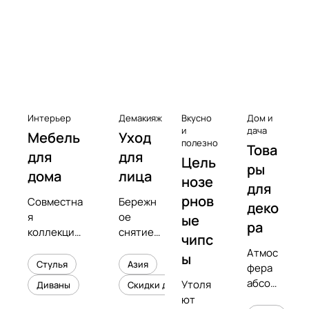
к
с
Чистота
е
с
с
у
а
Интерьер
Демакияж
Вкусно
Дом и
р
и
дача
Мебель
Уход
полезно
Това
ы
для
для
Цель
к
ры
дома
лица
нозе
в
для
рнов
Совместна
Бережн
и
деко
я
ое
ые
н
ра
коллекция
снятие
чипс
и
с
макияжа
Атмос
л
ы
предметны
и
Стулья
Азия
фера
о
м
увлажне
абсол
Утоля
Диваны
Скидки до 50%
в
дизайнеро
ние
ютног
ют
м
кожи