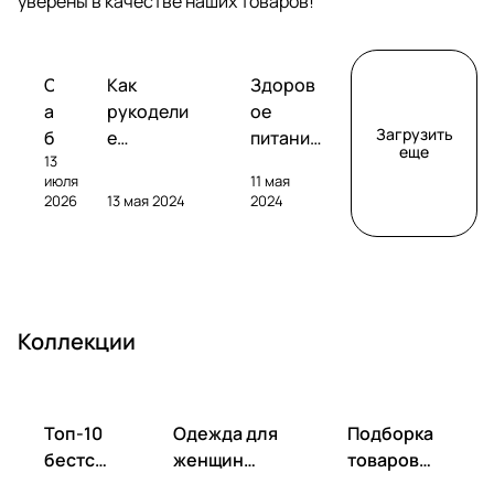
уверены в качестве наших товаров!
Обзоры
Советы
Творчество
С
Как
Здоров
сабвуферов
покупателям
а
рукодели
ое
Загрузить
б
е
питание
еще
13
в
помогает
без
июля
11 мая
у
развивать
глютена
2026
13 мая 2024
2024
ф
фантазию
: как
е
и
выбрать
р
улучшать
и
S
настроен
пригото
V
ие
вить?
Коллекции
S
S
B
-
Топ-10
Одежда для
Подборка
1
бестсе
женщин
товаров
0
ллеров
весна-лето
для