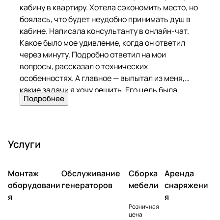
кабину в квартиру. Хотела сэкономить место, но
боялась, что будет неудобно принимать душ в
кабине. Написала консультанту в онлайн-чат.
Какое было мое удивление, когда он ответил
через минуту. Подробно ответил на мои
вопросы, рассказал о технических
особенностях. А главное — выпытал из меня,
какие задачи я хочу решить. Его цель была
Подробнее
помочь, а не продать! Я удивлена такому
подходу. Выбрала модель Misterio 3 000. Уж
очень захотела душ с гидромассажем. На
следующий день ребята привезли кабину и
Услуги
установили. Покупкой полностью довольна!
Монтаж
Обслуживание
Сборка
Аренда
оборудовани
генераторов
мебели
снаряжени
я
я
Розничная
цена