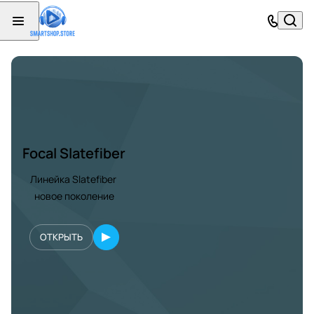
Focal Slatefiber
Линейка Slatefiber
новое поколение
ОТКРЫТЬ