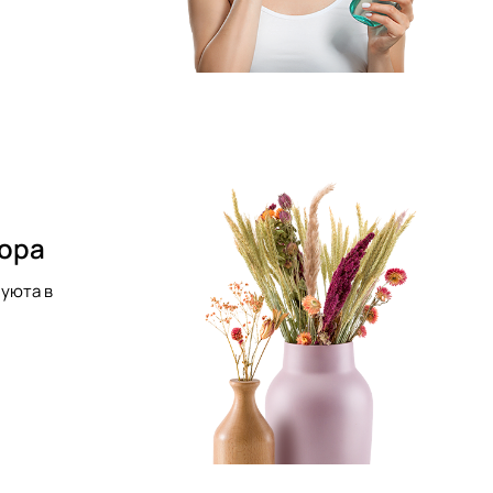
кора
уюта в