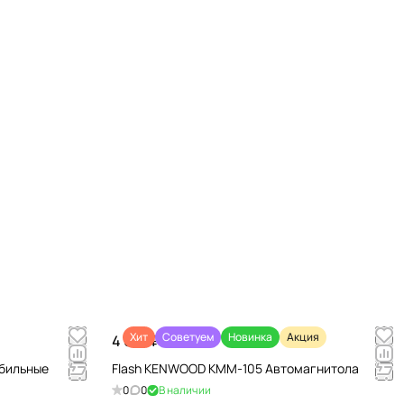
Хит
Советуем
Новинка
Акция
4 670 ₽/
шт
обильные
Flash KENWOOD KMM-105 Автомагнитола
0
0
В наличии