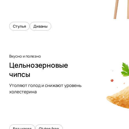
Стулья
Диваны
Вкусно и полезно
Цельнозерновые
чипсы
Утоляют голод и снижают уровень
холестерина
Без масла
Gluten free