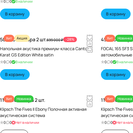
0
0
В наличии
В корзину
В корзину
Хит
Акция
Хит
Новинка
500 000 ₽/
Пара 2 шт.
45 640 ₽/
Пара
-28%
699 000 ₽
Напольная акустика премиум-класса Canton
FOCAL 165 SF3 S
Karat GS Edition White satin
автомобильные
0
0
В наличии
0
0
В наличи
В корзину
В корзину
Хит
Новинка
Хит
Новинка
119 990 ₽/
Пара 2 шт.
119 990 ₽/
Пара
Klipsch The Fives II Ebony Полочная активная
Klipsch The Five
акустическая система
акустическая с
0
0
Нет в наличии
0
0
Нет в нал