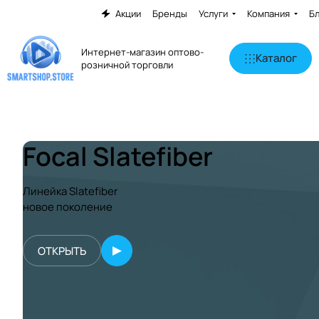
Акции
Бренды
Услуги
Компания
Б
Интернет-магазин оптово-
Каталог
розничной торговли
Focal Slatefiber
Линейка Slatefiber
новое поколение
ОТКРЫТЬ