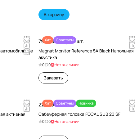
В корзину
Хит
Советуем
79 990 ₽/
Пара 2 шт.
и автомобильные
Magnat Monitor Reference 5A Black Напольная
акустика
0
0
Нет в наличии
Заказать
Хит
Советуем
Новинка
22 680 ₽/
шт
чная активная
Сабвуферная головка FOCAL SUB 20 SF
0
0
Нет в наличии