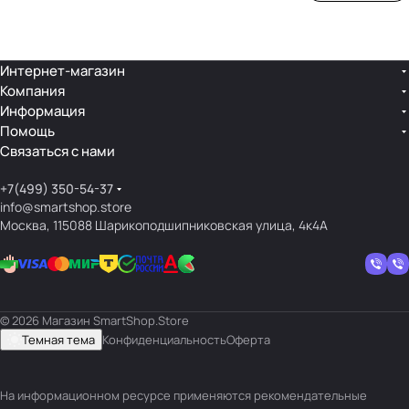
ой
ния
шек
ар»
лин
»
ейк
и
Интернет-магазин
Компания
кос
Информация
мет
Помощь
ики
Связаться с нами
+7(499) 350-54-37
info@smartshop.store
Москва, 115088 Шарикоподшипниковская улица, 4к4А
© 2026 Магазин SmartShop.Store
Темная тема
Конфиденциальность
Оферта
На информационном ресурсе применяются
рекомендательные