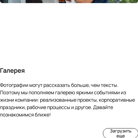
России
в
70&#37;
с
за 24
течение
всем
ведущими
часа
10 минут
покупателям
производите
Галерея
4
3
4
3
Фотографии могут рассказать больше, чем тексты.
фот
фот
фот
фот
о
о
о
о
Поэтому мы пополняем галерею яркими событиями из
Пр
Рек
Вы
Ма
жизни компании: реализованные проекты, корпоративные
оиз
онс
ста
рке
праздники, рабочие процессы и другое. Давайте
вод
тру
вка
т
познакомимся ближе!
ств
кци
«М
«Ар
о
я
ир
т-
Загрузить
нов
зда
ко
баз
еще