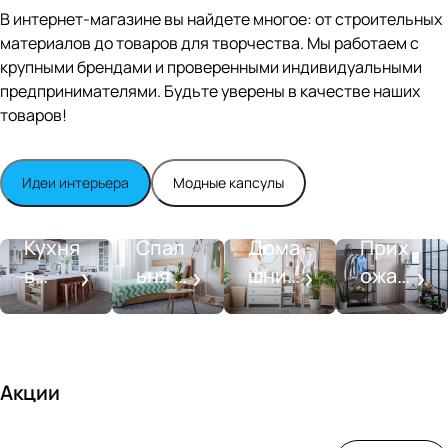
Editio
В интернет-магазине вы найдете многое: от строительных
n
материалов до товаров для творчества. Мы работаем с
Whit
крупными брендами и проверенными индивидуальными
e
satin
предпринимателями. Будьте уверены в качестве наших
товаров!
Идеи интерьера
Модные капсулы
Прихожа
Кухня
Спальня
Ванная
я
Кухня
Спал
Дома
Прих
в
ьня в
шний
ожая
стиле
совре
SPA-
со
моде
менн
салон
вкусо
рн
ом
м
стиле
Акции