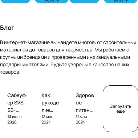
Блог
В интернет-магазине вы найдете многое: от строительных
материалов до товаров для творчества. Мы работаем с
крупными брендами и проверенными индивидуальными
предпринимателями. Будьте уверены в качестве наших
товаров!
Обзоры
Советы
Творчество
Сабвуф
Как
Здоров
сабвуферов
покупателям
ер SVS
рукоде
ое
Загрузить
SB-
лие
питание
еще
13 июля
13 мая
11 мая
1000
помога
без
2026
2024
2024
Pro
ет
глютен
развива
а: как