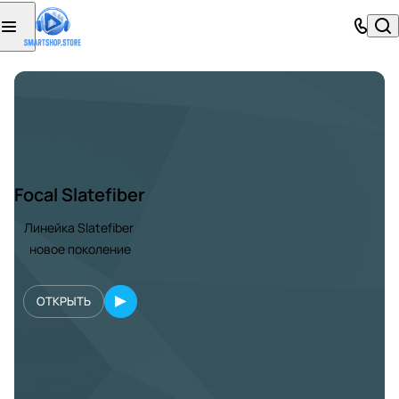
Focal Slatefiber
Линейка Slatefiber
новое поколение
ОТКРЫТЬ