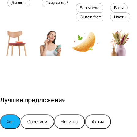
уровень
ного
Диваны
Скидки до 50%
дизайне
кожи
холесте
уюта в
Без масла
Вазы
ром
рина
вашем
Gluten free
Цветы
Максимо
интерье
м
ре
Турским
Лучшие предложения
Хит
Советуем
Новинка
Акция