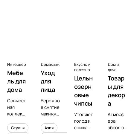
Аксессуары к виниловым
проигрывателям
Чистота
Интерьер
Демакияж
Вкусно и
Дом и
полезно
дача
Мебе
Уход
Цельн
Товар
ль для
для
озерн
ы для
дома
лица
овые
декор
Совмест
Бережно
чипсы
а
ная
е снятие
коллекц
макияжа
Утоляют
Атмосф
ия с
и
голод и
ера
предмет
увлажне
снижают
абсолют
Стулья
Азия
ным
ние