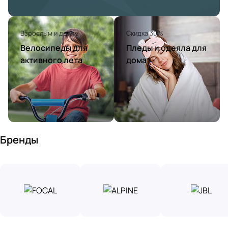
Взрослым и детям
Скидка 30%
Велосипеды для
Пледы и одеяла для
активного лета
дома
Бренды