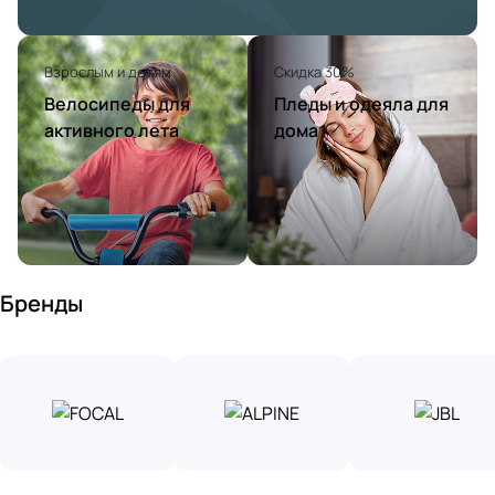
Взрослым и детям
Скидка 30%
Велосипеды для
Пледы и одеяла для
активного лета
дома
Бренды