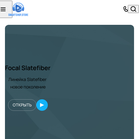
Focal Slatefiber
Линейка Slatefiber
новое поколение
ОТКРЫТЬ