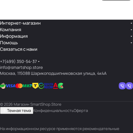
ой
ния
шек
ар»
лин
»
ейк
и
Интернет-магазин
Компания
кос
Информация
мет
Помощь
ики
Связаться с нами
+7(499) 350-54-37
info@smartshop.store
Москва, 115088 Шарикоподшипниковская улица, 4к4А
© 2026 Магазин SmartShop.Store
Темная тема
Конфиденциальность
Оферта
На информационном ресурсе применяются
рекомендательные