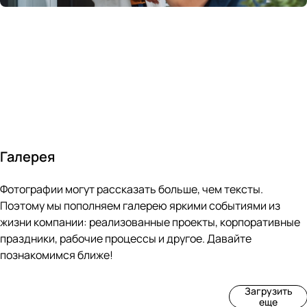
России
в
70&#37;
с
за 24
течение
всем
ведущими
часа
10 минут
покупателям
производите
Галерея
4
3
4
3
Фотографии могут рассказать больше, чем тексты.
фот
фот
фот
фот
о
о
о
о
Поэтому мы пополняем галерею яркими событиями из
Пр
Рек
Вы
Ма
жизни компании: реализованные проекты, корпоративные
оиз
онс
ста
рке
праздники, рабочие процессы и другое. Давайте
вод
тру
вка
т
познакомимся ближе!
ств
кци
«М
«Ар
о
я
ир
т-
Загрузить
нов
зда
ко
баз
еще