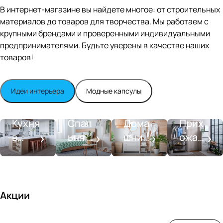
Editio
В интернет-магазине вы найдете многое: от строительных
n
материалов до товаров для творчества. Мы работаем с
Whit
крупными брендами и проверенными индивидуальными
e
satin
предпринимателями. Будьте уверены в качестве наших
товаров!
Идеи интерьера
Модные капсулы
Прихожа
Кухня
Спальня
Ванная
я
Кухня
Спал
Дома
Прих
в
ьня в
шний
ожая
стиле
совре
SPA-
со
моде
менн
салон
вкусо
рн
ом
м
стиле
Акции