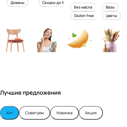
уровень
ного
Диваны
Скидки до 50%
дизайне
кожи
холесте
уюта в
Без масла
Вазы
ром
рина
вашем
Gluten free
Цветы
Максимо
интерье
м
ре
Турским
Лучшие предложения
Хит
Советуем
Новинка
Акция