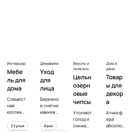
Аксессуары к виниловым
проигрывателям
Чистота
Интерьер
Демакияж
Вкусно и
Дом и
полезно
дача
Мебе
Уход
Цельн
Товар
ль для
для
озерн
ы для
дома
лица
овые
декор
Совмест
Бережно
чипсы
а
ная
е снятие
коллекц
макияжа
Утоляют
Атмосф
ия с
и
голод и
ера
предмет
увлажне
снижают
абсолют
Стулья
Азия
ным
ние