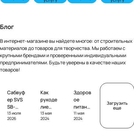
Блог
В интернет-магазине вы найдете многое: от строительных
материалов до товаров для творчества. Мы работаем с
крупными брендами и проверенными индивидуальными
предпринимателями. Будьте уверены в качестве наших
товаров!
Обзоры
Советы
Творчество
Сабвуф
Как
Здоров
сабвуферов
покупателям
ер SVS
рукоде
ое
Загрузить
SB-
лие
питание
еще
13 июля
13 мая
11 мая
1000
помога
без
2026
2024
2024
Pro
ет
глютен
развива
а: как